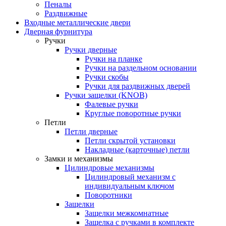
Пеналы
Раздвижные
Входные металлические двери
Дверная фурнитура
Ручки
Ручки дверные
Ручки на планке
Ручки на раздельном основании
Ручки скобы
Ручки для раздвижных дверей
Ручки защелки (KNOB)
Фалевые ручки
Круглые поворотные ручки
Петли
Петли дверные
Петли скрытой установки
Накладные (карточные) петли
Замки и механизмы
Цилиндровые механизмы
Цилиндровый механизм с
индивидуальным ключом
Поворотники
Защелки
Защелки межкомнатные
Защелка с ручками в комплекте