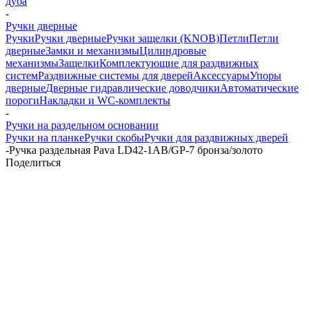
дуба
-
Ручки дверные
Ручки
Ручки дверные
Ручки защелки (KNOB)
Петли
Петли
дверные
Замки и механизмы
Цилиндровые
механизмы
Защелки
Комплектующие для раздвижных
систем
Раздвижные системы для дверей
Аксессуары
Упоры
дверные
Дверные гидравлические доводчики
Автоматические
пороги
Накладки и WC-комплекты
-
Ручки на раздельном основании
Ручки на планке
Ручки скобы
Ручки для раздвижных дверей
-
Ручка раздельная Pava LD42-1AB/GP-7 бронза/золото
Поделиться