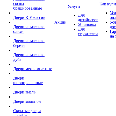
сосны
Как купи
Услуги
брашированные
Усл
Для
Двери RIF массив
оп
дизайнеров
Акции
Усл
Установка
Двери из массива
дос
Для
ольхи
Гар
строителей
на 
Двери из массива
березы
Двери из массива
дуба
Двери межкомнатные
Двери
шпонированные
Двери эмаль
Двери экошпон
Скрытые двери
Invisible