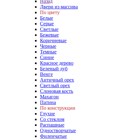
Назад
Двери из массива
По цвету
Белые
Серые
Светлые
Бежевые
Коричневые
Черные
Темные
Синие
Красное дерево
Беленый дуб
Венге
Античный орех
Светлый орех
Слоновая кость
Махагон
Патина
По конструкции
Глухие
Со стеклом
Распашные
Одностворчатые
Филенчатые