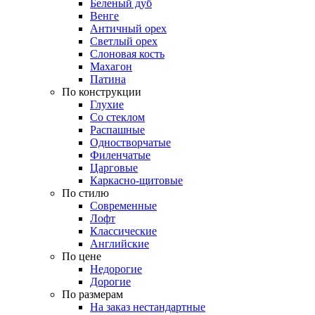
Беленый дуб
Венге
Античный орех
Светлый орех
Слоновая кость
Махагон
Патина
По конструкции
Глухие
Со стеклом
Распашные
Одностворчатые
Филенчатые
Царговые
Каркасно-щитовые
По стилю
Современные
Лофт
Классические
Английские
По цене
Недорогие
Дорогие
По размерам
На заказ нестандартные