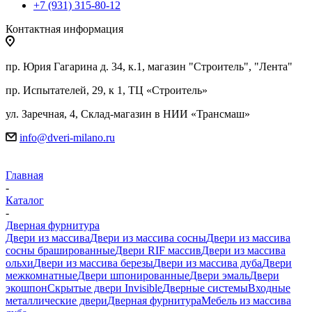
+7 (931) 315-80-12
Контактная информация
пр. Юрия Гагарина д. 34, к.1, магазин "Строитель", "Лента"
пр. Испытателей, 29, к 1, ТЦ «Строитель»
ул. Заречная, 4, Склад-магазин в НИИ «Трансмаш»
info@dveri-milano.ru
Главная
-
Каталог
-
Дверная фурнитура
Двери из массива
Двери из массива сосны
Двери из массива
сосны брашированные
Двери RIF массив
Двери из массива
ольхи
Двери из массива березы
Двери из массива дуба
Двери
межкомнатные
Двери шпонированные
Двери эмаль
Двери
экошпон
Скрытые двери Invisible
Дверные системы
Входные
металлические двери
Дверная фурнитура
Мебель из массива