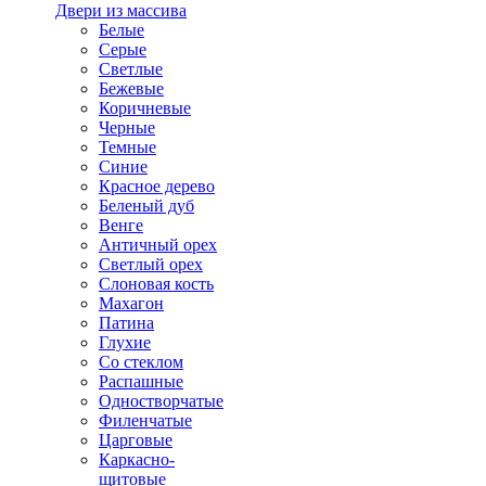
Двери из массива
Белые
Серые
Светлые
Бежевые
Коричневые
Черные
Темные
Синие
Красное дерево
Беленый дуб
Венге
Античный орех
Светлый орех
Слоновая кость
Махагон
Патина
Глухие
Со стеклом
Распашные
Одностворчатые
Филенчатые
Царговые
Каркасно-
щитовые