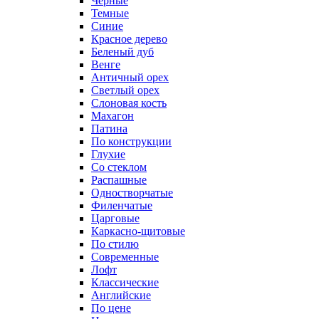
Черные
Темные
Синие
Красное дерево
Беленый дуб
Венге
Античный орех
Светлый орех
Слоновая кость
Махагон
Патина
По конструкции
Глухие
Со стеклом
Распашные
Одностворчатые
Филенчатые
Царговые
Каркасно-щитовые
По стилю
Современные
Лофт
Классические
Английские
По цене