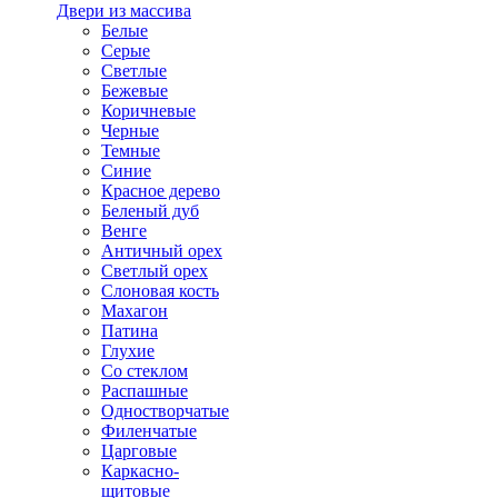
Двери из массива
Белые
Серые
Светлые
Бежевые
Коричневые
Черные
Темные
Синие
Красное дерево
Беленый дуб
Венге
Античный орех
Светлый орех
Слоновая кость
Махагон
Патина
Глухие
Со стеклом
Распашные
Одностворчатые
Филенчатые
Царговые
Каркасно-
щитовые