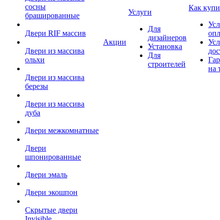
сосны
Как купи
Услуги
брашированные
Усл
Для
Двери RIF массив
оп
дизайнеров
Акции
Усл
Установка
Двери из массива
дос
Для
ольхи
Гар
строителей
на 
Двери из массива
березы
Двери из массива
дуба
Двери межкомнатные
Двери
шпонированные
Двери эмаль
Двери экошпон
Скрытые двери
Invisible