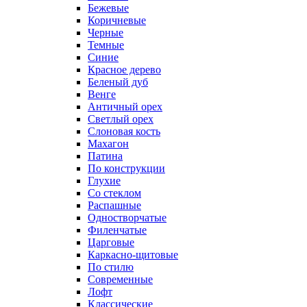
Бежевые
Коричневые
Черные
Темные
Синие
Красное дерево
Беленый дуб
Венге
Античный орех
Светлый орех
Слоновая кость
Махагон
Патина
По конструкции
Глухие
Со стеклом
Распашные
Одностворчатые
Филенчатые
Царговые
Каркасно-щитовые
По стилю
Современные
Лофт
Классические