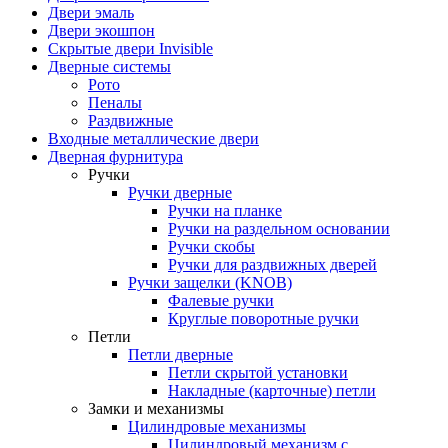
Двери эмаль
Двери экошпон
Скрытые двери Invisible
Дверные системы
Рото
Пеналы
Раздвижные
Входные металлические двери
Дверная фурнитура
Ручки
Ручки дверные
Ручки на планке
Ручки на раздельном основании
Ручки скобы
Ручки для раздвижных дверей
Ручки защелки (KNOB)
Фалевые ручки
Круглые поворотные ручки
Петли
Петли дверные
Петли скрытой установки
Накладные (карточные) петли
Замки и механизмы
Цилиндровые механизмы
Цилиндровый механизм с