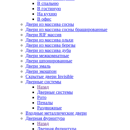
В спальню
В гостиную
На кухню
В офис
Двери из массива сосны
Двери из массива сосны брашированные
Двери RIF массив
Двери из массива ольхи
Двери из массива березы
Двери из массива дуба
Двери межкомнатные
Двери шпонированные
Двери эмаль
Двери экошпон
Скрытые двери Invisible
Дверные системы
Назад
Дверные системы
Рото
Пеналы
Раздвижные
Входные металлические двери
Дверная фурнитура
Назад
Дверная фурнитура