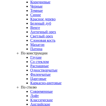
Коричневые
Черные
Темные
Синие
Красное дерево
Беленый дуб
Венге
Античный орех
Светлый орех
Слоновая кость
Махагон
Патина
По конструкции
Глухие
Со стеклом
Распашные
Одностворчатые
Филенчатые
Царговые
Каркасно-щитовые
По стилю
Современные
Лофт
Классические
Английские