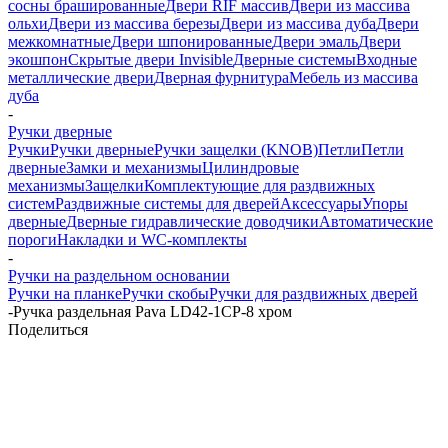
сосны брашированные
Двери RIF массив
Двери из массива
ольхи
Двери из массива березы
Двери из массива дуба
Двери
межкомнатные
Двери шпонированные
Двери эмаль
Двери
экошпон
Скрытые двери Invisible
Дверные системы
Входные
металлические двери
Дверная фурнитура
Мебель из массива
дуба
-
Ручки дверные
Ручки
Ручки дверные
Ручки защелки (KNOB)
Петли
Петли
дверные
Замки и механизмы
Цилиндровые
механизмы
Защелки
Комплектующие для раздвижных
систем
Раздвижные системы для дверей
Аксессуары
Упоры
дверные
Дверные гидравлические доводчики
Автоматические
пороги
Накладки и WC-комплекты
-
Ручки на раздельном основании
Ручки на планке
Ручки скобы
Ручки для раздвижных дверей
-
Ручка раздельная Pava LD42-1CP-8 хром
Поделиться