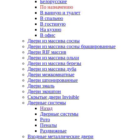
Белорусские
По назначению
В ванную и туалет
В спальню
В гостиную
На кухню
В офис
Двери из массива сосны
Двери из массива сосны брашированные
Двери RIF массив
Двери из массива ольхи
Двери из массива березы
Двери из массива дуба
Двери межкомнатные
Двери шпонированные
Двери эмаль
Двери экошпон
Скрытые двери Invisible
Дверные системы
Назад
Дверные системы
Рото
Пеналы
Раздвижные
Входные металлические двери