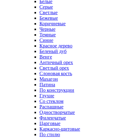
Белые
Серые
Светлые
Бежевые
Коричневые
Черные
Темные
Синие
Красное дерево
Беленый дуб
Венге
Античный орех
Светлый орех
Слоновая кость
Махагон
Патина
По конструкции
Глухие
Со стеклом
Распашные
Одностворчатые
Филенчатые
Царговые
Каркасно-щитовые
По стилю