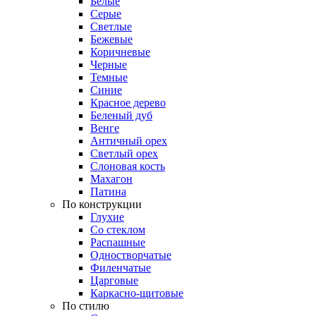
Белые
Серые
Светлые
Бежевые
Коричневые
Черные
Темные
Синие
Красное дерево
Беленый дуб
Венге
Античный орех
Светлый орех
Слоновая кость
Махагон
Патина
По конструкции
Глухие
Со стеклом
Распашные
Одностворчатые
Филенчатые
Царговые
Каркасно-щитовые
По стилю