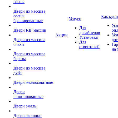
сосны
Двери из массива
сосны
Как купи
Услуги
брашированные
Усл
Для
Двери RIF массив
оп
дизайнеров
Акции
Усл
Установка
Двери из массива
дос
Для
ольхи
Гар
строителей
на 
Двери из массива
березы
Двери из массива
дуба
Двери межкомнатные
Двери
шпонированные
Двери эмаль
Двери экошпон