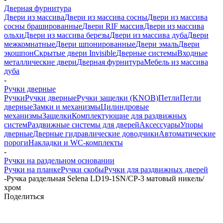
Дверная фурнитура
Двери из массива
Двери из массива сосны
Двери из массива
сосны брашированные
Двери RIF массив
Двери из массива
ольхи
Двери из массива березы
Двери из массива дуба
Двери
межкомнатные
Двери шпонированные
Двери эмаль
Двери
экошпон
Скрытые двери Invisible
Дверные системы
Входные
металлические двери
Дверная фурнитура
Мебель из массива
дуба
-
Ручки дверные
Ручки
Ручки дверные
Ручки защелки (KNOB)
Петли
Петли
дверные
Замки и механизмы
Цилиндровые
механизмы
Защелки
Комплектующие для раздвижных
систем
Раздвижные системы для дверей
Аксессуары
Упоры
дверные
Дверные гидравлические доводчики
Автоматические
пороги
Накладки и WC-комплекты
-
Ручки на раздельном основании
Ручки на планке
Ручки скобы
Ручки для раздвижных дверей
-
Ручка раздельная Selena LD19-1SN/CP-3 матовый никель/
хром
Поделиться