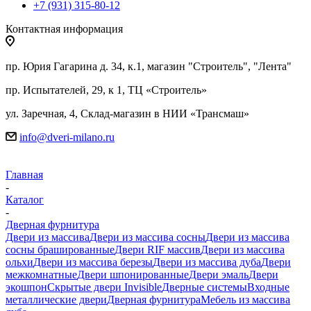
+7 (931) 315-80-12
Контактная информация
пр. Юрия Гагарина д. 34, к.1, магазин "Строитель", "Лента"
пр. Испытателей, 29, к 1, ТЦ «Строитель»
ул. Заречная, 4, Склад-магазин в НИИ «Трансмаш»
info@dveri-milano.ru
Главная
-
Каталог
-
Дверная фурнитура
Двери из массива
Двери из массива сосны
Двери из массива
сосны брашированные
Двери RIF массив
Двери из массива
ольхи
Двери из массива березы
Двери из массива дуба
Двери
межкомнатные
Двери шпонированные
Двери эмаль
Двери
экошпон
Скрытые двери Invisible
Дверные системы
Входные
металлические двери
Дверная фурнитура
Мебель из массива