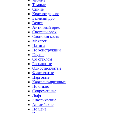
Черные
Темные
Синие
Красное дерево
Беленый дуб
Венге
Античный орех
Светлый орех
Слоновая кость
Махагон
Патина
По конструкции
Глухие
Со стеклом
Распашные
Одностворчатые
Филенчатые
Царговые
Каркасно-щитовые
По стилю
Современные
Лофт
Классические
Английские
По цене