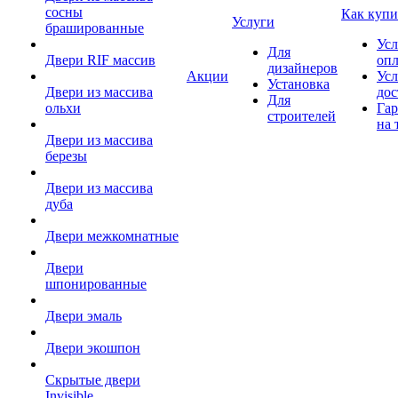
сосны
Как купи
Услуги
брашированные
Усл
Для
Двери RIF массив
оп
дизайнеров
Акции
Усл
Установка
Двери из массива
дос
Для
ольхи
Гар
строителей
на 
Двери из массива
березы
Двери из массива
дуба
Двери межкомнатные
Двери
шпонированные
Двери эмаль
Двери экошпон
Скрытые двери
Invisible