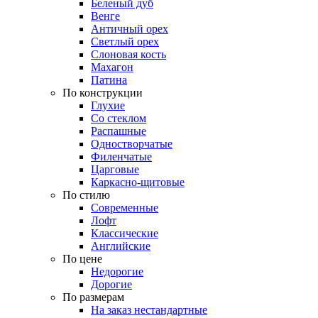
Беленый дуб
Венге
Античный орех
Светлый орех
Слоновая кость
Махагон
Патина
По конструкции
Глухие
Со стеклом
Распашные
Одностворчатые
Филенчатые
Царговые
Каркасно-щитовые
По стилю
Современные
Лофт
Классические
Английские
По цене
Недорогие
Дорогие
По размерам
На заказ нестандартные