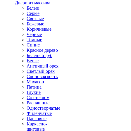
Двери из массива
Белые
Серые
Светлые
Бежевые
Коричневые
Черные
Темные
Синие
Красное дерево
Беленый дуб
Венге
Античный орех
Светлый орех
Слоновая кость
Махагон
Патина
Глухие
Со стеклом
Распашные
Одностворчатые
Филенчатые
Царговые
Каркасно-
щитовые