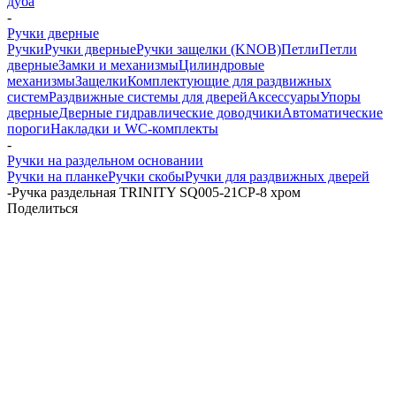
дуба
-
Ручки дверные
Ручки
Ручки дверные
Ручки защелки (KNOB)
Петли
Петли
дверные
Замки и механизмы
Цилиндровые
механизмы
Защелки
Комплектующие для раздвижных
систем
Раздвижные системы для дверей
Аксессуары
Упоры
дверные
Дверные гидравлические доводчики
Автоматические
пороги
Накладки и WC-комплекты
-
Ручки на раздельном основании
Ручки на планке
Ручки скобы
Ручки для раздвижных дверей
-
Ручка раздельная TRINITY SQ005-21CP-8 хром
Поделиться