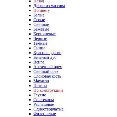
Назад
Двери из массива
По цвету
Белые
Серые
Светлые
Бежевые
Коричневые
Черные
Темные
Синие
Красное дерево
Беленый дуб
Венге
Античный орех
Светлый орех
Слоновая кость
Махагон
Патина
По конструкции
Глухие
Со стеклом
Распашные
Одностворчатые
Филенчатые