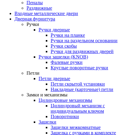
Пеналы
Раздвижные
Входные металлические двери
Дверная фурнитура
Ручки
Ручки дверные
Ручки на планке
Ручки на раздельном основании
Ручки скобы
Ручки для раздвижных дверей
Ручки защелки (KNOB)
Фалевые ручки
Круглые поворотные ручки
Петли
Петли дверные
Петли скрытой установки
Накладные (карточные) петли
Замки и механизмы
Цилиндровые механизмы
Цилиндровый механизм с
индивидуальным ключом
Поворотники
Защелки
Защелки межкомнатные
Защелка с ручками в комплекте