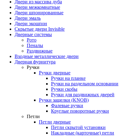
Двери из массива дуба
Двери межкомнатные
Двери шпонированные
Двери эмаль
Двери экошпон
Скрытые двери Invisible
Дверные системы
Рото
Пеналы
Раздвижные
Входные металлические двери
Дверная фурнитура
Ручки
Ручки дверные
Ручки на планке
Ручки на раздельном основании
Ручки скобы
Ручки для раздвижных дверей
Ручки защелки (KNOB)
Фалевые ручки
Круглые поворотные ручки
Петли
Петли дверные
Петли скрытой установки
Накладные (карточные) петли