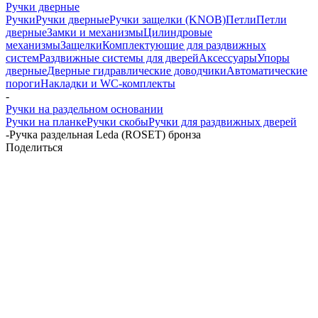
Ручки дверные
Ручки
Ручки дверные
Ручки защелки (KNOB)
Петли
Петли
дверные
Замки и механизмы
Цилиндровые
механизмы
Защелки
Комплектующие для раздвижных
систем
Раздвижные системы для дверей
Аксессуары
Упоры
дверные
Дверные гидравлические доводчики
Автоматические
пороги
Накладки и WC-комплекты
-
Ручки на раздельном основании
Ручки на планке
Ручки скобы
Ручки для раздвижных дверей
-
Ручка раздельная Leda (ROSET) бронза
Поделиться