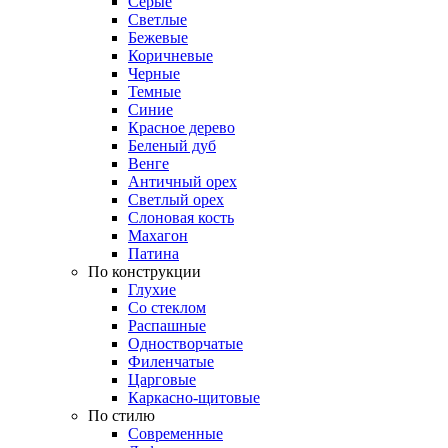
Серые
Светлые
Бежевые
Коричневые
Черные
Темные
Синие
Красное дерево
Беленый дуб
Венге
Античный орех
Светлый орех
Слоновая кость
Махагон
Патина
По конструкции
Глухие
Со стеклом
Распашные
Одностворчатые
Филенчатые
Царговые
Каркасно-щитовые
По стилю
Современные