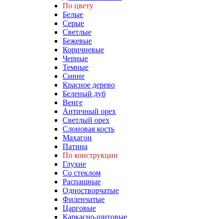
По цвету
Белые
Серые
Светлые
Бежевые
Коричневые
Черные
Темные
Синие
Красное дерево
Беленый дуб
Венге
Античный орех
Светлый орех
Слоновая кость
Махагон
Патина
По конструкции
Глухие
Со стеклом
Распашные
Одностворчатые
Филенчатые
Царговые
Каркасно-щитовые