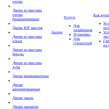
сосны
Двери из массива
сосны
Как купи
Услуги
брашированные
Усл
Для
Двери RIF массив
оп
дизайнеров
Акции
Усл
Установка
Двери из массива
дос
Для
ольхи
Гар
строителей
на 
Двери из массива
березы
Двери из массива
дуба
Двери межкомнатные
Двери
шпонированные
Двери эмаль
Двери экошпон