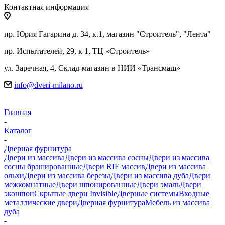
Контактная информация
пр. Юрия Гагарина д. 34, к.1, магазин "Строитель", "Лента"
пр. Испытателей, 29, к 1, ТЦ «Строитель»
ул. Заречная, 4, Склад-магазин в НИИ «Трансмаш»
info@dveri-milano.ru
Главная
-
Каталог
-
Дверная фурнитура
Двери из массива
Двери из массива сосны
Двери из массива
сосны брашированные
Двери RIF массив
Двери из массива
ольхи
Двери из массива березы
Двери из массива дуба
Двери
межкомнатные
Двери шпонированные
Двери эмаль
Двери
экошпон
Скрытые двери Invisible
Дверные системы
Входные
металлические двери
Дверная фурнитура
Мебель из массива
дуба
-