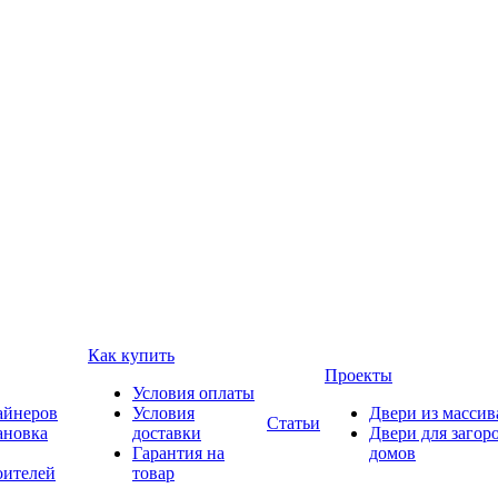
Как купить
Проекты
Условия оплаты
айнеров
Условия
Двери из массив
Статьи
ановка
доставки
Двери для загор
Гарантия на
домов
оителей
товар