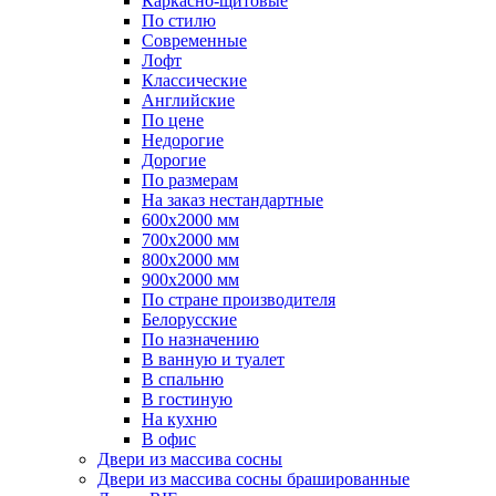
Каркасно-щитовые
По стилю
Современные
Лофт
Классические
Английские
По цене
Недорогие
Дорогие
По размерам
На заказ нестандартные
600х2000 мм
700х2000 мм
800х2000 мм
900х2000 мм
По стране производителя
Белорусские
По назначению
В ванную и туалет
В спальню
В гостиную
На кухню
В офис
Двери из массива сосны
Двери из массива сосны брашированные