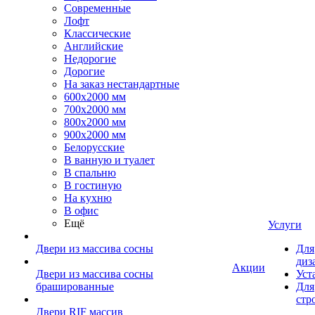
Современные
Лофт
Классические
Английские
Недорогие
Дорогие
На заказ нестандартные
600х2000 мм
700х2000 мм
800х2000 мм
900х2000 мм
Белорусские
В ванную и туалет
В спальню
В гостиную
На кухню
В офис
Ещё
Услуги
Двери из массива сосны
Для
диз
Акции
Двери из массива сосны
Уст
брашированные
Для
стр
Двери RIF массив