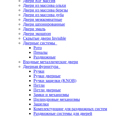
Двери RIF массив
Двери из массива ольхи
Двери из массива березы
Двери из массива дуба
Двери межкомнатные
Двери шпонированные
Двери эмаль
Двери экошпон
Скрытые двери Invisible
Дверные системы
Рото
Пеналы
Раздвижные
Входные металлические двери
Дверная фурнитура
Ручки
Ручки дверные
Ручки защелки (KNOB)
Петли
Петли дверные
Замки и механизмы
Цилиндровые механизмы
Защелки
Комплектующие для раздвижных систем
Раздвижные системы для дверей