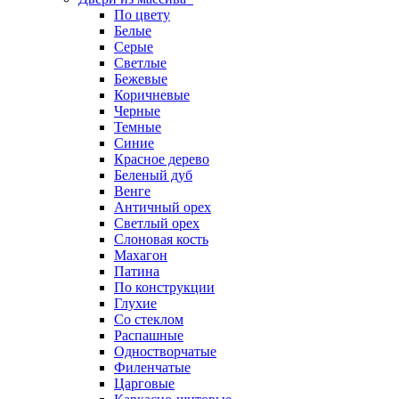
По цвету
Белые
Серые
Светлые
Бежевые
Коричневые
Черные
Темные
Синие
Красное дерево
Беленый дуб
Венге
Античный орех
Светлый орех
Слоновая кость
Махагон
Патина
По конструкции
Глухие
Со стеклом
Распашные
Одностворчатые
Филенчатые
Царговые