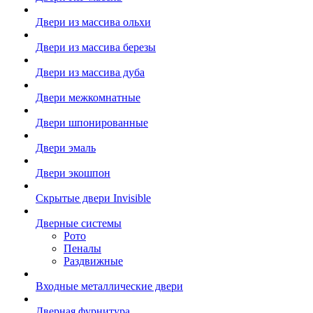
Двери из массива ольхи
Двери из массива березы
Двери из массива дуба
Двери межкомнатные
Двери шпонированные
Двери эмаль
Двери экошпон
Скрытые двери Invisible
Дверные системы
Рото
Пеналы
Раздвижные
Входные металлические двери
Дверная фурнитура