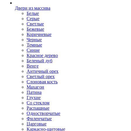
Двери из массива
Белые
Серые
Светлые
Бежевые
Коричневые
Черные
Темные
Синие
Красное дерево
Беленый дуб
Венге
Античный орех
Светлый орех
Слоновая кость
Махагон
Патина
Глухие
Со стеклом
Распашные
Одностворчатые
Филенчатые
Царговые
Каркасно-щитовые