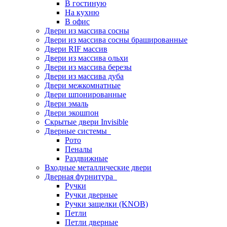
В гостиную
На кухню
В офис
Двери из массива сосны
Двери из массива сосны брашированные
Двери RIF массив
Двери из массива ольхи
Двери из массива березы
Двери из массива дуба
Двери межкомнатные
Двери шпонированные
Двери эмаль
Двери экошпон
Скрытые двери Invisible
Дверные системы
Рото
Пеналы
Раздвижные
Входные металлические двери
Дверная фурнитура
Ручки
Ручки дверные
Ручки защелки (KNOB)
Петли
Петли дверные