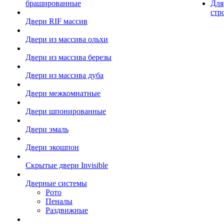
брашированные
Для
стр
Двери RIF массив
Двери из массива ольхи
Двери из массива березы
Двери из массива дуба
Двери межкомнатные
Двери шпонированные
Двери эмаль
Двери экошпон
Скрытые двери Invisible
Дверные системы
Рото
Пеналы
Раздвижные