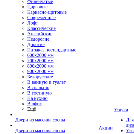
Филенчатые
Царговые
Каркасно-щитовые
Современные
Лофт
Классические
Английские
Недорогие
Дорогие
На заказ нестандартные
600х2000 мм
700х2000 мм
800х2000 мм
900х2000 мм
Белорусские
В ванную и туалет
В спальню
В гостиную
На кухню
В офис
Ещё
Услуги
Двери из массива сосны
Для
диз
Акции
Двери из массива сосны
Уст