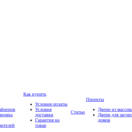
Как купить
Проекты
Условия оплаты
айнеров
Условия
Двери из массив
Статьи
ановка
доставки
Двери для загор
Гарантия на
домов
оителей
товар