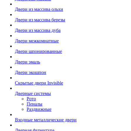
Двери из массива ольхи
Двери из массива березы
Двери из массива дуба
Двери межкомнатные
Двери шпонированные
Двери эмаль
Двери экошпон
Скрытые двери Invisible
Дверные системы
Рото
Пеналы
Раздвижные
Входные металлические двери
Дверная фурнитура