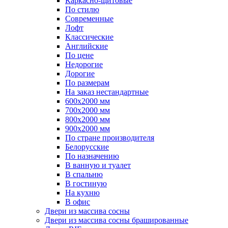
Каркасно-щитовые
По стилю
Современные
Лофт
Классические
Английские
По цене
Недорогие
Дорогие
По размерам
На заказ нестандартные
600х2000 мм
700х2000 мм
800х2000 мм
900х2000 мм
По стране производителя
Белорусские
По назначению
В ванную и туалет
В спальню
В гостиную
На кухню
В офис
Двери из массива сосны
Двери из массива сосны брашированные