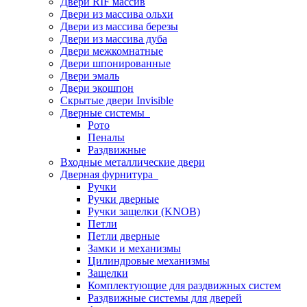
Двери RIF массив
Двери из массива ольхи
Двери из массива березы
Двери из массива дуба
Двери межкомнатные
Двери шпонированные
Двери эмаль
Двери экошпон
Скрытые двери Invisible
Дверные системы
Рото
Пеналы
Раздвижные
Входные металлические двери
Дверная фурнитура
Ручки
Ручки дверные
Ручки защелки (KNOB)
Петли
Петли дверные
Замки и механизмы
Цилиндровые механизмы
Защелки
Комплектующие для раздвижных систем
Раздвижные системы для дверей