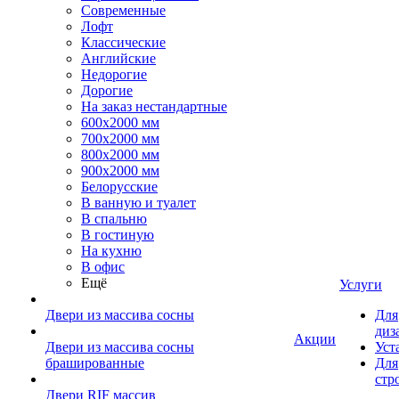
Современные
Лофт
Классические
Английские
Недорогие
Дорогие
На заказ нестандартные
600х2000 мм
700х2000 мм
800х2000 мм
900х2000 мм
Белорусские
В ванную и туалет
В спальню
В гостиную
На кухню
В офис
Ещё
Услуги
Двери из массива сосны
Для
диз
Акции
Двери из массива сосны
Уст
брашированные
Для
стр
Двери RIF массив