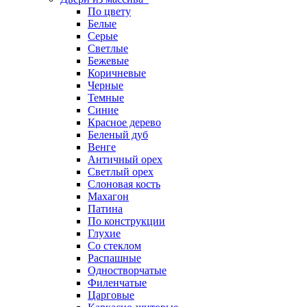
По цвету
Белые
Серые
Светлые
Бежевые
Коричневые
Черные
Темные
Синие
Красное дерево
Беленый дуб
Венге
Античный орех
Светлый орех
Слоновая кость
Махагон
Патина
По конструкции
Глухие
Со стеклом
Распашные
Одностворчатые
Филенчатые
Царговые