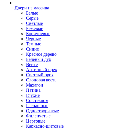
Двери из массива
Белые
Серые
Светлые
Бежевые
Коричневые
Черные
Темные
Синие
Красное дерево
Беленый дуб
Венге
Античный орех
Светлый орех
Слоновая кость
Махагон
Патина
Глухие
Со стеклом
Распашные
Одностворчатые
Филенчатые
Царговые
Каркасно-щитовые