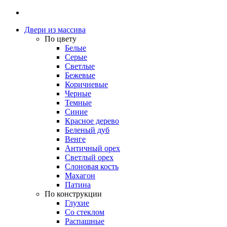
Двери из массива
По цвету
Белые
Серые
Светлые
Бежевые
Коричневые
Черные
Темные
Синие
Красное дерево
Беленый дуб
Венге
Античный орех
Светлый орех
Слоновая кость
Махагон
Патина
По конструкции
Глухие
Со стеклом
Распашные