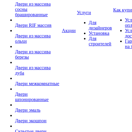
Двери из массива
сосны
Как купи
Услуги
брашированные
Усл
Для
Двери RIF массив
оп
дизайнеров
Акции
Усл
Установка
Двери из массива
дос
Для
ольхи
Гар
строителей
на 
Двери из массива
березы
Двери из массива
дуба
Двери межкомнатные
Двери
шпонированные
Двери эмаль
Двери экошпон
Скрытые двери