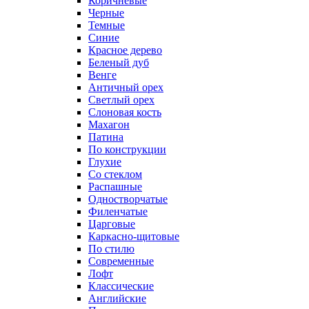
Коричневые
Черные
Темные
Синие
Красное дерево
Беленый дуб
Венге
Античный орех
Светлый орех
Слоновая кость
Махагон
Патина
По конструкции
Глухие
Со стеклом
Распашные
Одностворчатые
Филенчатые
Царговые
Каркасно-щитовые
По стилю
Современные
Лофт
Классические
Английские