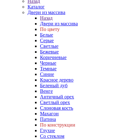
Назад
Каталог
Двери из массива
Назад
Двери из массива
По цвету
Белые
Серые
Светлые
Бежевые
Коричневые
Черные
Темные
Синие
Красное дерево
Беленый дуб
Венге
Античный орех
Светлый орех
Слоновая кость
Махагон
Патина
По конструкции
Глухие
Со стеклом