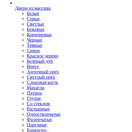
Двери из массива
Белые
Серые
Светлые
Бежевые
Коричневые
Черные
Темные
Синие
Красное дерево
Беленый дуб
Венге
Античный орех
Светлый орех
Слоновая кость
Махагон
Патина
Глухие
Со стеклом
Распашные
Одностворчатые
Филенчатые
Царговые
Каркасно-