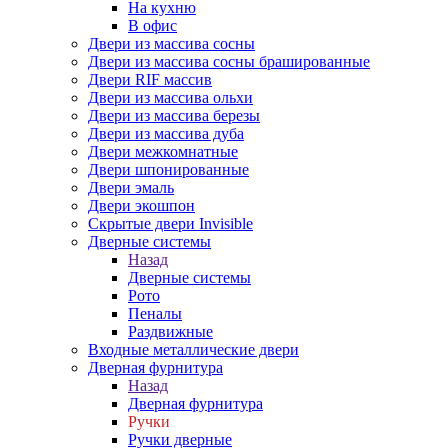
На кухню
В офис
Двери из массива сосны
Двери из массива сосны брашированные
Двери RIF массив
Двери из массива ольхи
Двери из массива березы
Двери из массива дуба
Двери межкомнатные
Двери шпонированные
Двери эмаль
Двери экошпон
Скрытые двери Invisible
Дверные системы
Назад
Дверные системы
Рото
Пеналы
Раздвижные
Входные металлические двери
Дверная фурнитура
Назад
Дверная фурнитура
Ручки
Ручки дверные