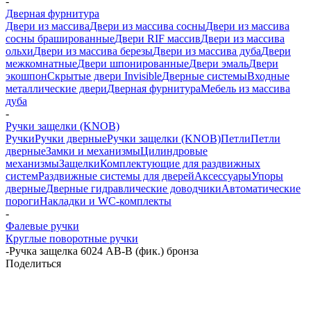
-
Дверная фурнитура
Двери из массива
Двери из массива сосны
Двери из массива
сосны брашированные
Двери RIF массив
Двери из массива
ольхи
Двери из массива березы
Двери из массива дуба
Двери
межкомнатные
Двери шпонированные
Двери эмаль
Двери
экошпон
Скрытые двери Invisible
Дверные системы
Входные
металлические двери
Дверная фурнитура
Мебель из массива
дуба
-
Ручки защелки (KNOB)
Ручки
Ручки дверные
Ручки защелки (KNOB)
Петли
Петли
дверные
Замки и механизмы
Цилиндровые
механизмы
Защелки
Комплектующие для раздвижных
систем
Раздвижные системы для дверей
Аксессуары
Упоры
дверные
Дверные гидравлические доводчики
Автоматические
пороги
Накладки и WC-комплекты
-
Фалевые ручки
Круглые поворотные ручки
-
Ручка защелка 6024 AB-B (фик.) бронза
Поделиться