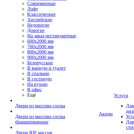
Современные
Лофт
Классические
Английские
Недорогие
Дорогие
На заказ нестандартные
600х2000 мм
700х2000 мм
800х2000 мм
900х2000 мм
Белорусские
В ванную и туалет
В спальню
В гостиную
На кухню
В офис
Ещё
Услуги
Двери из массива сосны
Для
диз
Акции
Двери из массива сосны
Уст
брашированные
Для
стр
Двери RIF массив