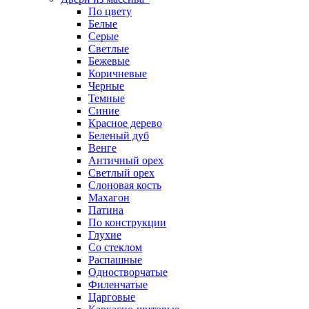
По цвету
Белые
Серые
Светлые
Бежевые
Коричневые
Черные
Темные
Синие
Красное дерево
Беленый дуб
Венге
Античный орех
Светлый орех
Слоновая кость
Махагон
Патина
По конструкции
Глухие
Со стеклом
Распашные
Одностворчатые
Филенчатые
Царговые