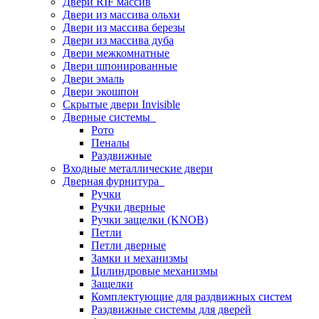
Двери RIF массив
Двери из массива ольхи
Двери из массива березы
Двери из массива дуба
Двери межкомнатные
Двери шпонированные
Двери эмаль
Двери экошпон
Скрытые двери Invisible
Дверные системы
Рото
Пеналы
Раздвижные
Входные металлические двери
Дверная фурнитура
Ручки
Ручки дверные
Ручки защелки (KNOB)
Петли
Петли дверные
Замки и механизмы
Цилиндровые механизмы
Защелки
Комплектующие для раздвижных систем
Раздвижные системы для дверей