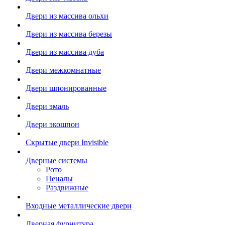
Двери из массива ольхи
Двери из массива березы
Двери из массива дуба
Двери межкомнатные
Двери шпонированные
Двери эмаль
Двери экошпон
Скрытые двери Invisible
Дверные системы
Рото
Пеналы
Раздвижные
Входные металлические двери
Дверная фурнитура