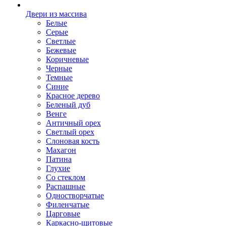
Двери из массива
Белые
Серые
Светлые
Бежевые
Коричневые
Черные
Темные
Синие
Красное дерево
Беленый дуб
Венге
Античный орех
Светлый орех
Слоновая кость
Махагон
Патина
Глухие
Со стеклом
Распашные
Одностворчатые
Филенчатые
Царговые
Каркасно-щитовые