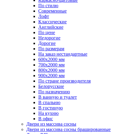
Каркасно-щитовые
По стилю
Современные
Лофт
Классические
Английские
По цене
Недорогие
Дорогие
По размерам
На заказ нестандартные
600х2000 мм
700х2000 мм
800х2000 мм
900х2000 мм
По стране производителя
Белорусские
По назначению
В ванную и туалет
В спальню
В гостиную
На кухню
В офис
Двери из массива сосны
Двери из массива сосны брашированные