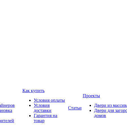
Как купить
Проекты
Условия оплаты
айнеров
Условия
Двери из массив
Статьи
ановка
доставки
Двери для загор
Гарантия на
домов
оителей
товар