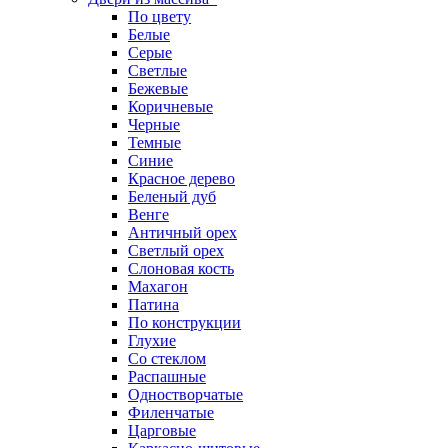
По цвету
Белые
Серые
Светлые
Бежевые
Коричневые
Черные
Темные
Синие
Красное дерево
Беленый дуб
Венге
Античный орех
Светлый орех
Слоновая кость
Махагон
Патина
По конструкции
Глухие
Со стеклом
Распашные
Одностворчатые
Филенчатые
Царговые