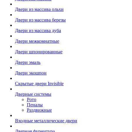
Двери из массива ольхи
Двери из массива березы
Двери из массива дуба
Двери межкомнатные
Двери шпонированные
Двери эмаль
Двери экошпон
Скрытые двери Invisible
Дверные системы
Рото
Пеналы
Раздвижные
Входные металлические двери
Дверная фурнитура