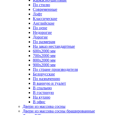
Каркасно-щитовые
По стилю
Современные
Лофт
Классические
Английские
По цене
Недорогие
Дорогие
По размерам
На заказ нестандартные
600х2000 мм
700х2000 мм
800х2000 мм
900х2000 мм
По стране производителя
Белорусские
По назначению
В ванную и туалет
В спальню
В гостиную
На кухню
В офис
Двери из массива сосны
Двери из массива сосны брашированные