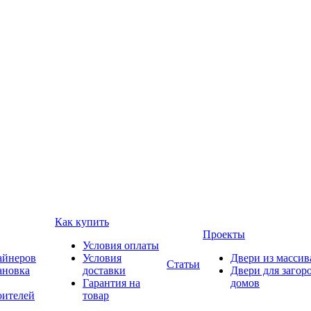
Как купить
Проекты
Условия оплаты
айнеров
Условия
Двери из массив
Статьи
ановка
доставки
Двери для загор
Гарантия на
домов
оителей
товар