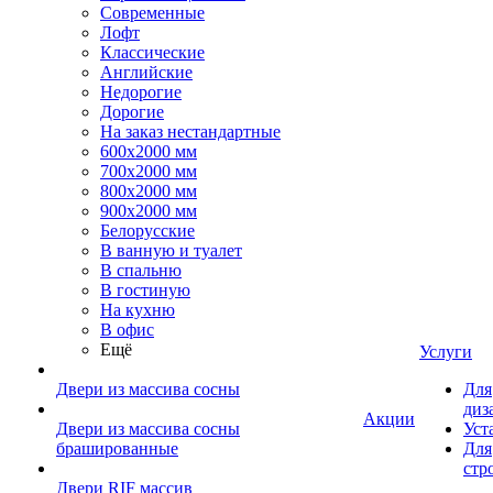
Современные
Лофт
Классические
Английские
Недорогие
Дорогие
На заказ нестандартные
600х2000 мм
700х2000 мм
800х2000 мм
900х2000 мм
Белорусские
В ванную и туалет
В спальню
В гостиную
На кухню
В офис
Ещё
Услуги
Двери из массива сосны
Для
диз
Акции
Двери из массива сосны
Уст
брашированные
Для
стр
Двери RIF массив