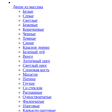
Двери из массива
Белые
Серые
Светлые
Бежевые
Коричневые
Черные
Темные
Синие
Красное дерево
Беленый дуб
Венге
Античный орех
Светлый орех
Слоновая кость
Махагон
Патина
Глухие
Со стеклом
Распашные
Одностворчатые
Филенчатые
Царговые
Каркасно-щитовые