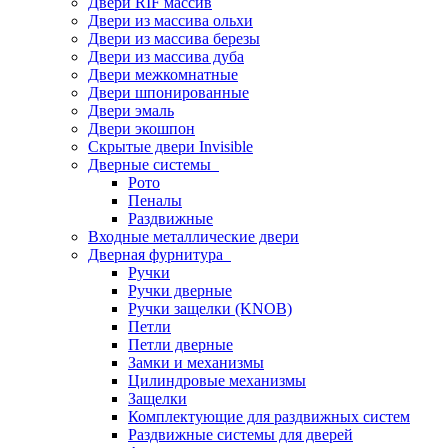
Двери RIF массив
Двери из массива ольхи
Двери из массива березы
Двери из массива дуба
Двери межкомнатные
Двери шпонированные
Двери эмаль
Двери экошпон
Скрытые двери Invisible
Дверные системы
Рото
Пеналы
Раздвижные
Входные металлические двери
Дверная фурнитура
Ручки
Ручки дверные
Ручки защелки (KNOB)
Петли
Петли дверные
Замки и механизмы
Цилиндровые механизмы
Защелки
Комплектующие для раздвижных систем
Раздвижные системы для дверей