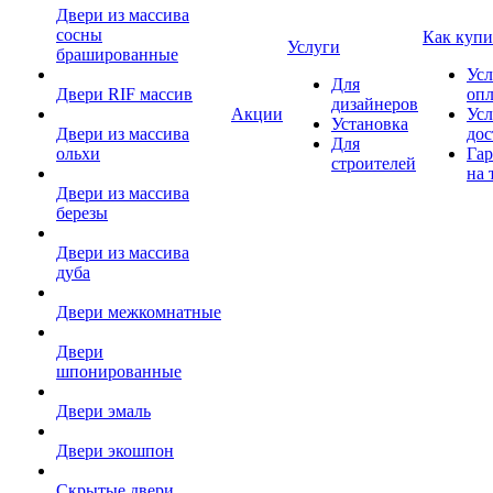
Двери из массива
сосны
Как купи
Услуги
брашированные
Усл
Для
Двери RIF массив
оп
дизайнеров
Акции
Усл
Установка
Двери из массива
дос
Для
ольхи
Гар
строителей
на 
Двери из массива
березы
Двери из массива
дуба
Двери межкомнатные
Двери
шпонированные
Двери эмаль
Двери экошпон
Скрытые двери