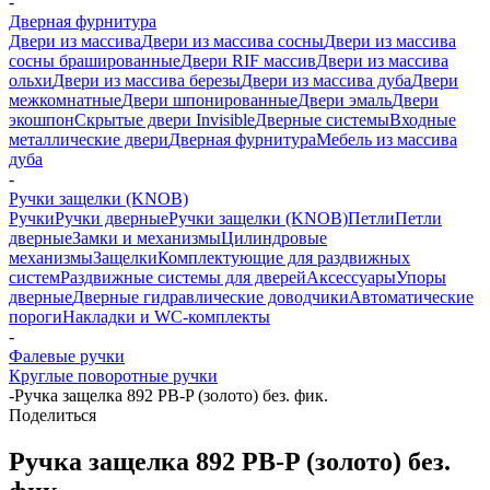
-
Дверная фурнитура
Двери из массива
Двери из массива сосны
Двери из массива
сосны брашированные
Двери RIF массив
Двери из массива
ольхи
Двери из массива березы
Двери из массива дуба
Двери
межкомнатные
Двери шпонированные
Двери эмаль
Двери
экошпон
Скрытые двери Invisible
Дверные системы
Входные
металлические двери
Дверная фурнитура
Мебель из массива
дуба
-
Ручки защелки (KNOB)
Ручки
Ручки дверные
Ручки защелки (KNOB)
Петли
Петли
дверные
Замки и механизмы
Цилиндровые
механизмы
Защелки
Комплектующие для раздвижных
систем
Раздвижные системы для дверей
Аксессуары
Упоры
дверные
Дверные гидравлические доводчики
Автоматические
пороги
Накладки и WC-комплекты
-
Фалевые ручки
Круглые поворотные ручки
-
Ручка защелка 892 PB-P (золото) без. фик.
Поделиться
Ручка защелка 892 PB-P (золото) без.