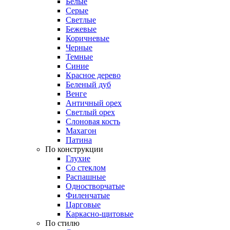
Белые
Серые
Светлые
Бежевые
Коричневые
Черные
Темные
Синие
Красное дерево
Беленый дуб
Венге
Античный орех
Светлый орех
Слоновая кость
Махагон
Патина
По конструкции
Глухие
Со стеклом
Распашные
Одностворчатые
Филенчатые
Царговые
Каркасно-щитовые
По стилю