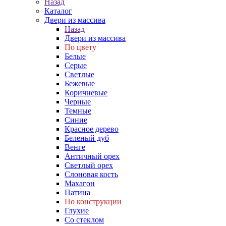
Назад
Каталог
Двери из массива
Назад
Двери из массива
По цвету
Белые
Серые
Светлые
Бежевые
Коричневые
Черные
Темные
Синие
Красное дерево
Беленый дуб
Венге
Античный орех
Светлый орех
Слоновая кость
Махагон
Патина
По конструкции
Глухие
Со стеклом