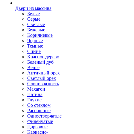
Двери из массива
Белые
Серые
Светлые
Бежевые
Коричневые
Черные
Темные
Синие
Красное дерево
Беленый дуб
Венге
Античный орех
Светлый орех
Слоновая кость
Махагон
Патина
Глухие
Со стеклом
Распашные
Одностворчатые
Филенчатые
Царговые
Каркасно-