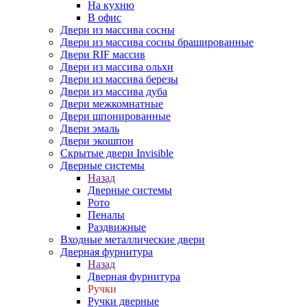
На кухню
В офис
Двери из массива сосны
Двери из массива сосны брашированные
Двери RIF массив
Двери из массива ольхи
Двери из массива березы
Двери из массива дуба
Двери межкомнатные
Двери шпонированные
Двери эмаль
Двери экошпон
Скрытые двери Invisible
Дверные системы
Назад
Дверные системы
Рото
Пеналы
Раздвижные
Входные металлические двери
Дверная фурнитура
Назад
Дверная фурнитура
Ручки
Ручки дверные