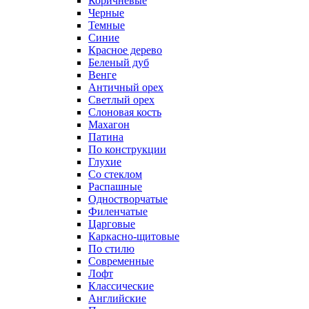
Коричневые
Черные
Темные
Синие
Красное дерево
Беленый дуб
Венге
Античный орех
Светлый орех
Слоновая кость
Махагон
Патина
По конструкции
Глухие
Со стеклом
Распашные
Одностворчатые
Филенчатые
Царговые
Каркасно-щитовые
По стилю
Современные
Лофт
Классические
Английские