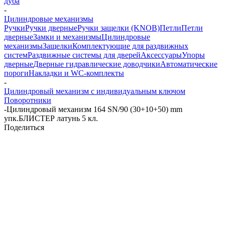
дуба
-
Цилиндровые механизмы
Ручки
Ручки дверные
Ручки защелки (KNOB)
Петли
Петли
дверные
Замки и механизмы
Цилиндровые
механизмы
Защелки
Комплектующие для раздвижных
систем
Раздвижные системы для дверей
Аксессуары
Упоры
дверные
Дверные гидравлические доводчики
Автоматические
пороги
Накладки и WC-комплекты
-
Цилиндровый механизм с индивидуальным ключом
Поворотники
-
Цилиндровый механизм 164 SN/90 (30+10+50) mm
упк.БЛИСТЕР латунь 5 кл.
Поделиться