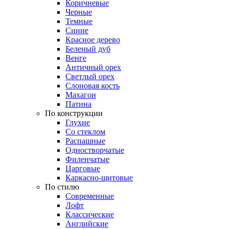
Коричневые
Черные
Темные
Синие
Красное дерево
Беленый дуб
Венге
Античный орех
Светлый орех
Слоновая кость
Махагон
Патина
По конструкции
Глухие
Со стеклом
Распашные
Одностворчатые
Филенчатые
Царговые
Каркасно-щитовые
По стилю
Современные
Лофт
Классические
Английские