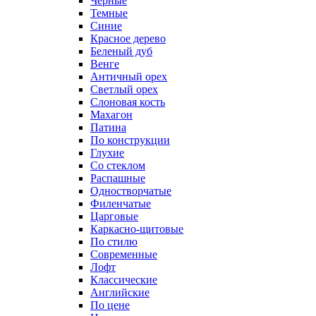
Черные
Темные
Синие
Красное дерево
Беленый дуб
Венге
Античный орех
Светлый орех
Слоновая кость
Махагон
Патина
По конструкции
Глухие
Со стеклом
Распашные
Одностворчатые
Филенчатые
Царговые
Каркасно-щитовые
По стилю
Современные
Лофт
Классические
Английские
По цене