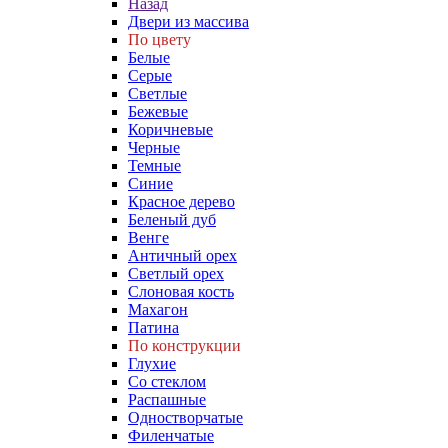
Назад
Двери из массива
По цвету
Белые
Серые
Светлые
Бежевые
Коричневые
Черные
Темные
Синие
Красное дерево
Беленый дуб
Венге
Античный орех
Светлый орех
Слоновая кость
Махагон
Патина
По конструкции
Глухие
Со стеклом
Распашные
Одностворчатые
Филенчатые