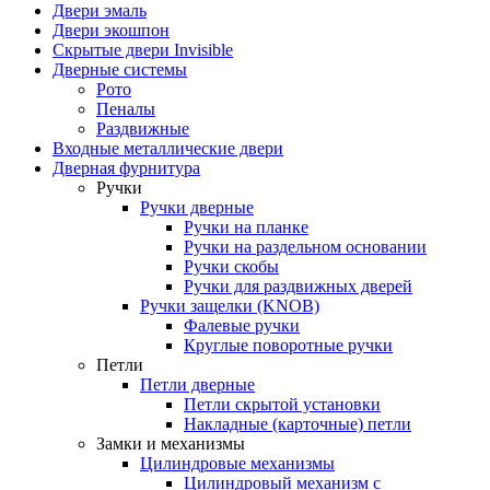
Двери эмаль
Двери экошпон
Скрытые двери Invisible
Дверные системы
Рото
Пеналы
Раздвижные
Входные металлические двери
Дверная фурнитура
Ручки
Ручки дверные
Ручки на планке
Ручки на раздельном основании
Ручки скобы
Ручки для раздвижных дверей
Ручки защелки (KNOB)
Фалевые ручки
Круглые поворотные ручки
Петли
Петли дверные
Петли скрытой установки
Накладные (карточные) петли
Замки и механизмы
Цилиндровые механизмы
Цилиндровый механизм с