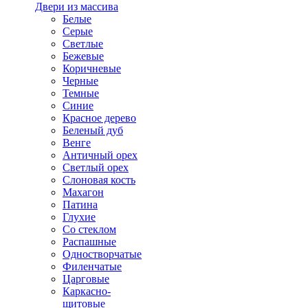
Двери из массива
Белые
Серые
Светлые
Бежевые
Коричневые
Черные
Темные
Синие
Красное дерево
Беленый дуб
Венге
Античный орех
Светлый орех
Слоновая кость
Махагон
Патина
Глухие
Со стеклом
Распашные
Одностворчатые
Филенчатые
Царговые
Каркасно-
щитовые