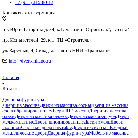
+7 (931) 315-80-12
Контактная информация
пр. Юрия Гагарина д. 34, к.1, магазин "Строитель", "Лента"
пр. Испытателей, 29, к 1, ТЦ «Строитель»
ул. Заречная, 4, Склад-магазин в НИИ «Трансмаш»
info@dveri-milano.ru
Главная
-
Каталог
-
Дверная фурнитура
Двери из массива
Двери из массива сосны
Двери из массива
сосны брашированные
Двери RIF массив
Двери из массива
ольхи
Двери из массива березы
Двери из массива дуба
Двери
межкомнатные
Двери шпонированные
Двери эмаль
Двери
экошпон
Скрытые двери Invisible
Дверные системы
Входные
металлические двери
Дверная фурнитура
Мебель из массива