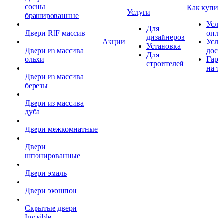
сосны
Как купи
Услуги
брашированные
Усл
Для
Двери RIF массив
оп
дизайнеров
Акции
Усл
Установка
Двери из массива
дос
Для
ольхи
Гар
строителей
на 
Двери из массива
березы
Двери из массива
дуба
Двери межкомнатные
Двери
шпонированные
Двери эмаль
Двери экошпон
Скрытые двери
Invisible