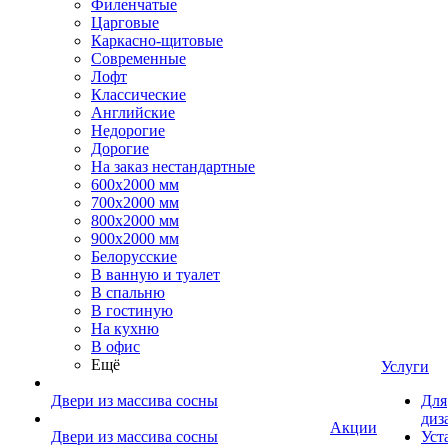
Филенчатые
Царговые
Каркасно-щитовые
Современные
Лофт
Классические
Английские
Недорогие
Дорогие
На заказ нестандартные
600х2000 мм
700х2000 мм
800х2000 мм
900х2000 мм
Белорусские
В ванную и туалет
В спальню
В гостиную
На кухню
В офис
Ещё
Услуги
Двери из массива сосны
Для
диз
Акции
Двери из массива сосны
Уст