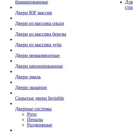
брашированные
Для
стр
Двери RIF массив
Двери из массива ольхи
Двери из массива березы
Двери из массива дуба
Двери межкомнатные
Двери шпонированные
Двери эмаль
Двери экошпон
Скрытые двери Invisible
Дверные системы
Рото
Пеналы
Раздвижные