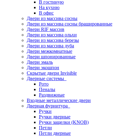
В гостиную
На кухню
В офис
Двери из массива сосны
Двери из массива сосны брашированные
Двери RIF массив
Двери из массива ольхи
Двери из массива березы
Двери из массива дуба
Двери межкомнатные
Двери шпонированные
Двери эмаль
Двери экошпон
Скрытые двери Invisible
Дверные системы
Рото
Пеналы
Раздвижные
Входные металлические двери
Дверная фурнитура
Ручки
Ручки дверные
Ручки защелки (KNOB)
Петли
Петли дверные