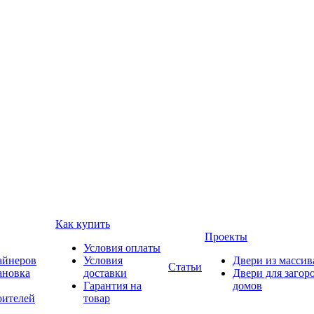
Как купить
Проекты
Условия оплаты
айнеров
Условия
Двери из массив
Статьи
ановка
доставки
Двери для загор
Гарантия на
домов
оителей
товар