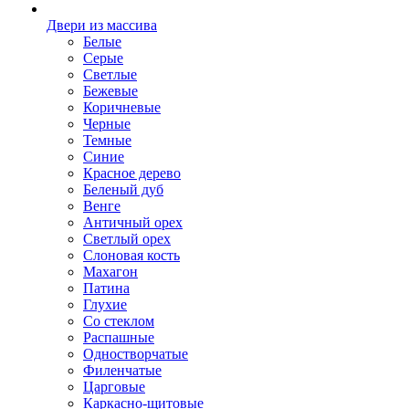
Двери из массива
Белые
Серые
Светлые
Бежевые
Коричневые
Черные
Темные
Синие
Красное дерево
Беленый дуб
Венге
Античный орех
Светлый орех
Слоновая кость
Махагон
Патина
Глухие
Со стеклом
Распашные
Одностворчатые
Филенчатые
Царговые
Каркасно-щитовые