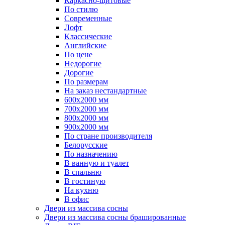
Каркасно-щитовые
По стилю
Современные
Лофт
Классические
Английские
По цене
Недорогие
Дорогие
По размерам
На заказ нестандартные
600х2000 мм
700х2000 мм
800х2000 мм
900х2000 мм
По стране производителя
Белорусские
По назначению
В ванную и туалет
В спальню
В гостиную
На кухню
В офис
Двери из массива сосны
Двери из массива сосны брашированные