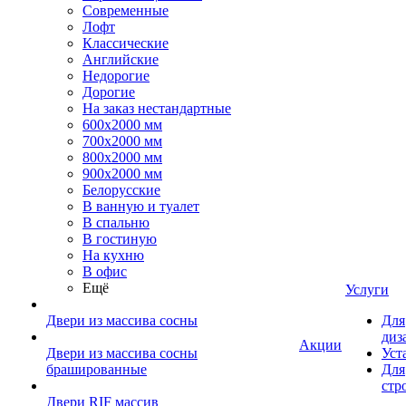
Современные
Лофт
Классические
Английские
Недорогие
Дорогие
На заказ нестандартные
600х2000 мм
700х2000 мм
800х2000 мм
900х2000 мм
Белорусские
В ванную и туалет
В спальню
В гостиную
На кухню
В офис
Ещё
Услуги
Двери из массива сосны
Для
диз
Акции
Двери из массива сосны
Уст
брашированные
Для
стр
Двери RIF массив