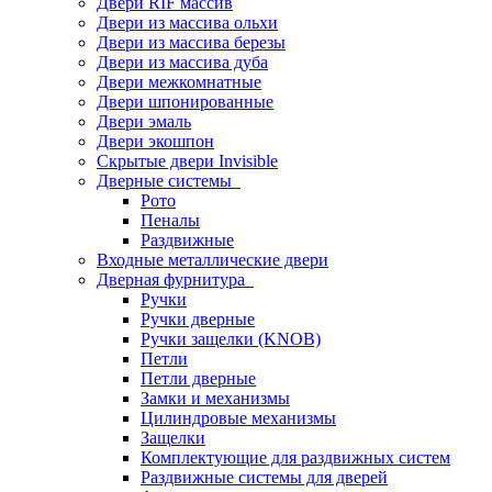
Двери RIF массив
Двери из массива ольхи
Двери из массива березы
Двери из массива дуба
Двери межкомнатные
Двери шпонированные
Двери эмаль
Двери экошпон
Скрытые двери Invisible
Дверные системы
Рото
Пеналы
Раздвижные
Входные металлические двери
Дверная фурнитура
Ручки
Ручки дверные
Ручки защелки (KNOB)
Петли
Петли дверные
Замки и механизмы
Цилиндровые механизмы
Защелки
Комплектующие для раздвижных систем
Раздвижные системы для дверей