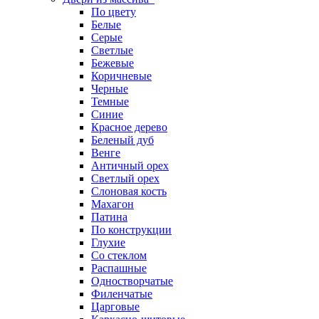
По цвету
Белые
Серые
Светлые
Бежевые
Коричневые
Черные
Темные
Синие
Красное дерево
Беленый дуб
Венге
Античный орех
Светлый орех
Слоновая кость
Махагон
Патина
По конструкции
Глухие
Со стеклом
Распашные
Одностворчатые
Филенчатые
Царговые