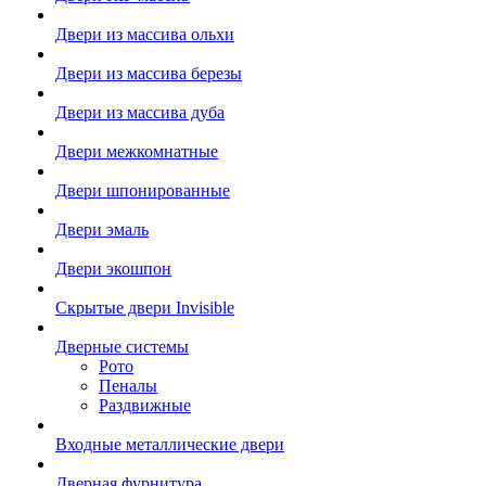
Двери из массива ольхи
Двери из массива березы
Двери из массива дуба
Двери межкомнатные
Двери шпонированные
Двери эмаль
Двери экошпон
Скрытые двери Invisible
Дверные системы
Рото
Пеналы
Раздвижные
Входные металлические двери
Дверная фурнитура