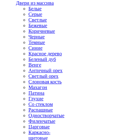
Двери из массива
Белые
Серые
Светлые
Бежевые
Коричневые
Черные
Темные
Синие
Красное дерево
Беленый дуб
Венге
Античный орех
Светлый орех
Слоновая кость
Махагон
Патина
Глухие
Со стеклом
Распашные
Одностворчатые
Филенчатые
Царговые
Каркасно-
щитовые