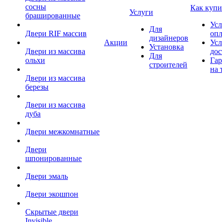
сосны
Как купи
Услуги
брашированные
Усл
Для
Двери RIF массив
оп
дизайнеров
Акции
Усл
Установка
Двери из массива
дос
Для
ольхи
Гар
строителей
на 
Двери из массива
березы
Двери из массива
дуба
Двери межкомнатные
Двери
шпонированные
Двери эмаль
Двери экошпон
Скрытые двери
Invisible