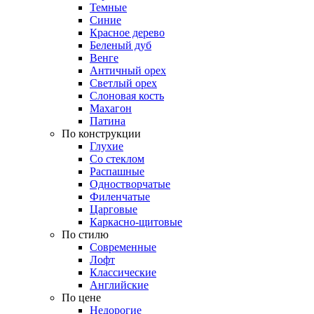
Темные
Синие
Красное дерево
Беленый дуб
Венге
Античный орех
Светлый орех
Слоновая кость
Махагон
Патина
По конструкции
Глухие
Со стеклом
Распашные
Одностворчатые
Филенчатые
Царговые
Каркасно-щитовые
По стилю
Современные
Лофт
Классические
Английские
По цене
Недорогие