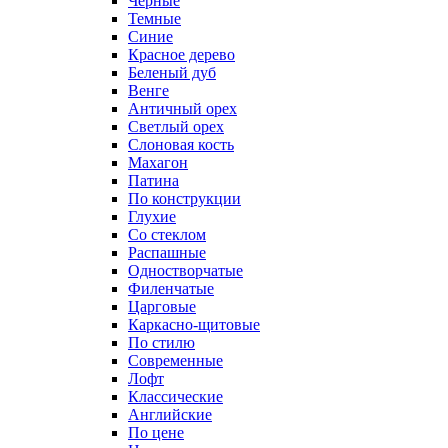
Черные
Темные
Синие
Красное дерево
Беленый дуб
Венге
Античный орех
Светлый орех
Слоновая кость
Махагон
Патина
По конструкции
Глухие
Со стеклом
Распашные
Одностворчатые
Филенчатые
Царговые
Каркасно-щитовые
По стилю
Современные
Лофт
Классические
Английские
По цене