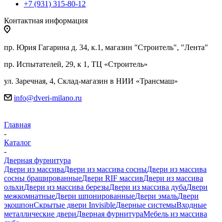
+7 (931) 315-80-12
Контактная информация
пр. Юрия Гагарина д. 34, к.1, магазин "Строитель", "Лента"
пр. Испытателей, 29, к 1, ТЦ «Строитель»
ул. Заречная, 4, Склад-магазин в НИИ «Трансмаш»
info@dveri-milano.ru
Главная
-
Каталог
-
Дверная фурнитура
Двери из массива
Двери из массива сосны
Двери из массива
сосны брашированные
Двери RIF массив
Двери из массива
ольхи
Двери из массива березы
Двери из массива дуба
Двери
межкомнатные
Двери шпонированные
Двери эмаль
Двери
экошпон
Скрытые двери Invisible
Дверные системы
Входные
металлические двери
Дверная фурнитура
Мебель из массива