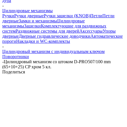
дуба
-
Цилиндровые механизмы
Ручки
Ручки дверные
Ручки защелки (KNOB)
Петли
Петли
дверные
Замки и механизмы
Цилиндровые
механизмы
Защелки
Комплектующие для раздвижных
систем
Раздвижные системы для дверей
Аксессуары
Упоры
дверные
Дверные гидравлические доводчики
Автоматические
пороги
Накладки и WC-комплекты
-
Цилиндровый механизм с индивидуальным ключом
Поворотники
-
Цилиндровый механизм со штоком D-PRO507/100 mm
(65+10+25) CP хром 5 кл.
Поделиться