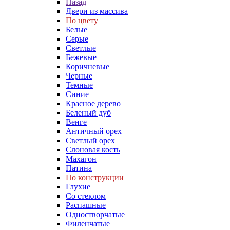
Назад
Двери из массива
По цвету
Белые
Серые
Светлые
Бежевые
Коричневые
Черные
Темные
Синие
Красное дерево
Беленый дуб
Венге
Античный орех
Светлый орех
Слоновая кость
Махагон
Патина
По конструкции
Глухие
Со стеклом
Распашные
Одностворчатые
Филенчатые