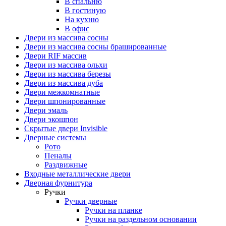
В спальню
В гостиную
На кухню
В офис
Двери из массива сосны
Двери из массива сосны брашированные
Двери RIF массив
Двери из массива ольхи
Двери из массива березы
Двери из массива дуба
Двери межкомнатные
Двери шпонированные
Двери эмаль
Двери экошпон
Скрытые двери Invisible
Дверные системы
Рото
Пеналы
Раздвижные
Входные металлические двери
Дверная фурнитура
Ручки
Ручки дверные
Ручки на планке
Ручки на раздельном основании