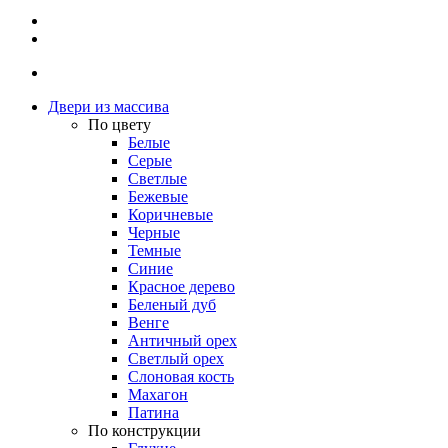
Двери из массива
По цвету
Белые
Серые
Светлые
Бежевые
Коричневые
Черные
Темные
Синие
Красное дерево
Беленый дуб
Венге
Античный орех
Светлый орех
Слоновая кость
Махагон
Патина
По конструкции