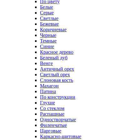
По цвету
Белые
Серые
Светлые
Бежевые
Коричневые
Черные
Темные
Синие
Красное дерево
Беленый дуб
Венге
Античный орех
Светлый орех
Слоновая кость
Махагон
Патина
По конструкции
Глухие
Со стеклом
Распашные
Одностворчатые
Филенчатые
Царговые
Каркасно-щитовые