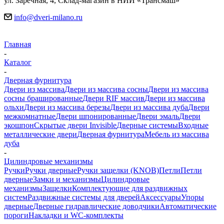
ул. Заречная, 4, Склад-магазин в НИИ «Трансмаш»
info@dveri-milano.ru
Главная
-
Каталог
-
Дверная фурнитура
Двери из массива
Двери из массива сосны
Двери из массива
сосны брашированные
Двери RIF массив
Двери из массива
ольхи
Двери из массива березы
Двери из массива дуба
Двери
межкомнатные
Двери шпонированные
Двери эмаль
Двери
экошпон
Скрытые двери Invisible
Дверные системы
Входные
металлические двери
Дверная фурнитура
Мебель из массива
дуба
-
Цилиндровые механизмы
Ручки
Ручки дверные
Ручки защелки (KNOB)
Петли
Петли
дверные
Замки и механизмы
Цилиндровые
механизмы
Защелки
Комплектующие для раздвижных
систем
Раздвижные системы для дверей
Аксессуары
Упоры
дверные
Дверные гидравлические доводчики
Автоматические
пороги
Накладки и WC-комплекты