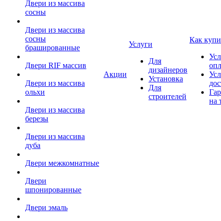
Двери из массива
сосны
Двери из массива
сосны
Как купи
Услуги
брашированные
Усл
Для
Двери RIF массив
оп
дизайнеров
Акции
Усл
Установка
Двери из массива
дос
Для
ольхи
Гар
строителей
на 
Двери из массива
березы
Двери из массива
дуба
Двери межкомнатные
Двери
шпонированные
Двери эмаль