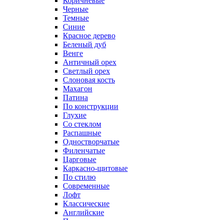
Коричневые
Черные
Темные
Синие
Красное дерево
Беленый дуб
Венге
Античный орех
Светлый орех
Слоновая кость
Махагон
Патина
По конструкции
Глухие
Со стеклом
Распашные
Одностворчатые
Филенчатые
Царговые
Каркасно-щитовые
По стилю
Современные
Лофт
Классические
Английские