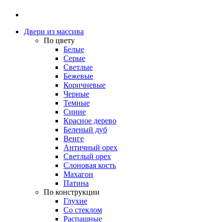
Двери из массива
По цвету
Белые
Серые
Светлые
Бежевые
Коричневые
Черные
Темные
Синие
Красное дерево
Беленый дуб
Венге
Античный орех
Светлый орех
Слоновая кость
Махагон
Патина
По конструкции
Глухие
Со стеклом
Распашные