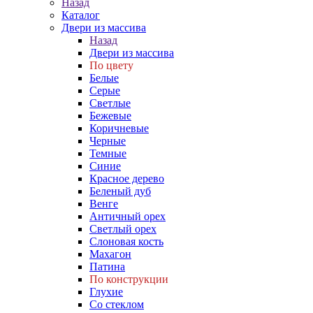
Назад
Каталог
Двери из массива
Назад
Двери из массива
По цвету
Белые
Серые
Светлые
Бежевые
Коричневые
Черные
Темные
Синие
Красное дерево
Беленый дуб
Венге
Античный орех
Светлый орех
Слоновая кость
Махагон
Патина
По конструкции
Глухие
Со стеклом