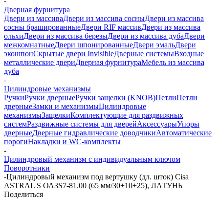
-
Дверная фурнитура
Двери из массива
Двери из массива сосны
Двери из массива
сосны брашированные
Двери RIF массив
Двери из массива
ольхи
Двери из массива березы
Двери из массива дуба
Двери
межкомнатные
Двери шпонированные
Двери эмаль
Двери
экошпон
Скрытые двери Invisible
Дверные системы
Входные
металлические двери
Дверная фурнитура
Мебель из массива
дуба
-
Цилиндровые механизмы
Ручки
Ручки дверные
Ручки защелки (KNOB)
Петли
Петли
дверные
Замки и механизмы
Цилиндровые
механизмы
Защелки
Комплектующие для раздвижных
систем
Раздвижные системы для дверей
Аксессуары
Упоры
дверные
Дверные гидравлические доводчики
Автоматические
пороги
Накладки и WC-комплекты
-
Цилиндровый механизм с индивидуальным ключом
Поворотники
-
Цилиндровый механизм под вертушку (дл. шток) Cisa
ASTRAL S ОА3S7-81.00 (65 мм/30+10+25), ЛАТУНЬ
Поделиться