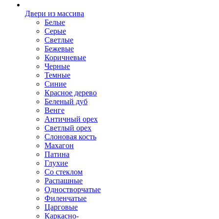
Двери из массива
Белые
Серые
Светлые
Бежевые
Коричневые
Черные
Темные
Синие
Красное дерево
Беленый дуб
Венге
Античный орех
Светлый орех
Слоновая кость
Махагон
Патина
Глухие
Со стеклом
Распашные
Одностворчатые
Филенчатые
Царговые
Каркасно-