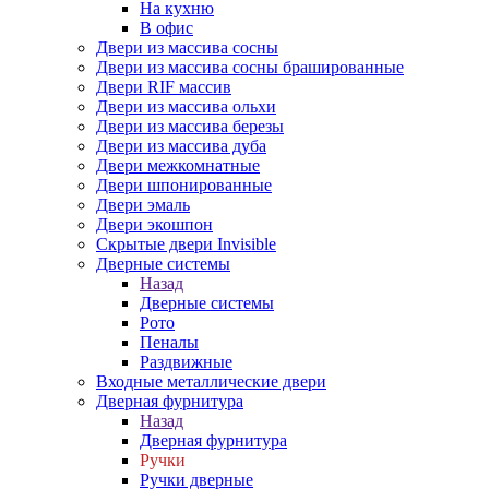
На кухню
В офис
Двери из массива сосны
Двери из массива сосны брашированные
Двери RIF массив
Двери из массива ольхи
Двери из массива березы
Двери из массива дуба
Двери межкомнатные
Двери шпонированные
Двери эмаль
Двери экошпон
Скрытые двери Invisible
Дверные системы
Назад
Дверные системы
Рото
Пеналы
Раздвижные
Входные металлические двери
Дверная фурнитура
Назад
Дверная фурнитура
Ручки
Ручки дверные