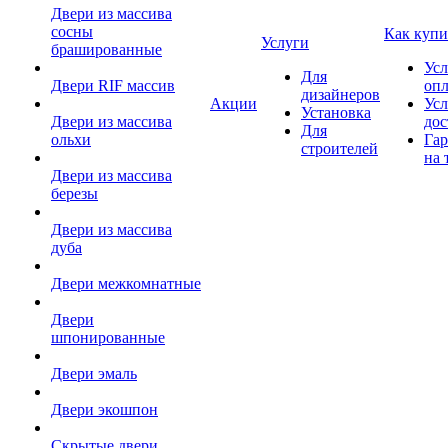
Двери из массива
сосны
Как купи
Услуги
брашированные
Усл
Для
Двери RIF массив
оп
дизайнеров
Акции
Усл
Установка
Двери из массива
дос
Для
ольхи
Гар
строителей
на 
Двери из массива
березы
Двери из массива
дуба
Двери межкомнатные
Двери
шпонированные
Двери эмаль
Двери экошпон
Скрытые двери