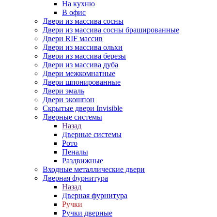
На кухню
В офис
Двери из массива сосны
Двери из массива сосны брашированные
Двери RIF массив
Двери из массива ольхи
Двери из массива березы
Двери из массива дуба
Двери межкомнатные
Двери шпонированные
Двери эмаль
Двери экошпон
Скрытые двери Invisible
Дверные системы
Назад
Дверные системы
Рото
Пеналы
Раздвижные
Входные металлические двери
Дверная фурнитура
Назад
Дверная фурнитура
Ручки
Ручки дверные