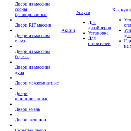
Двери из массива
сосны
Как купи
Услуги
брашированные
Усл
Для
Двери RIF массив
оп
дизайнеров
Акции
Усл
Установка
Двери из массива
дос
Для
ольхи
Гар
строителей
на 
Двери из массива
березы
Двери из массива
дуба
Двери межкомнатные
Двери
шпонированные
Двери эмаль
Двери экошпон
Скрытые двери