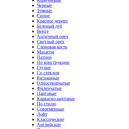
Коричневые
Черные
Темные
Синие
Красное дерево
Беленый дуб
Венге
Античный орех
Светлый орех
Слоновая кость
Махагон
Патина
По конструкции
Глухие
Со стеклом
Распашные
Одностворчатые
Филенчатые
Царговые
Каркасно-щитовые
По стилю
Современные
Лофт
Классические
Английские