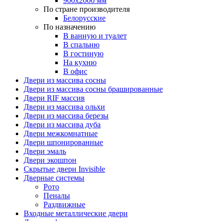
900х2000 мм
По стране производителя
Белорусские
По назначению
В ванную и туалет
В спальню
В гостиную
На кухню
В офис
Двери из массива сосны
Двери из массива сосны брашированные
Двери RIF массив
Двери из массива ольхи
Двери из массива березы
Двери из массива дуба
Двери межкомнатные
Двери шпонированные
Двери эмаль
Двери экошпон
Скрытые двери Invisible
Дверные системы
Рото
Пеналы
Раздвижные
Входные металлические двери