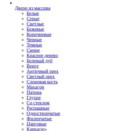
Двери из массива
Белые
Серые
Светлые
Бежевые
Коричневые
Черные
Темные
Синие
Красное дерево
Беленый дуб
Венге
Античный орех
Светлый орех
Слоновая кость
Махагон
Патина
Глухие
Со стеклом
Распашные
Одностворчатые
Филенчатые
Царговые
Каркасно-