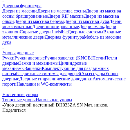
-
Дверная фурнитура
Двери из массива
Двери из массива сосны
Двери из массива
сосны брашированные
Двери RIF массив
Двери из массива
ольхи
Двери из массива березы
Двери из массива дуба
Двери
межкомнатные
Двери шпонированные
Двери эмаль
Двери
экошпон
Скрытые двери Invisible
Дверные системы
Входные
металлические двери
Дверная фурнитура
Мебель из массива
дуба
-
Упоры дверные
Ручки
Ручки дверные
Ручки защелки (KNOB)
Петли
Петли
дверные
Замки и механизмы
Цилиндровые
механизмы
Защелки
Комплектующие для раздвижных
систем
Раздвижные системы для дверей
Аксессуары
Упоры
дверные
Дверные гидравлические доводчики
Автоматические
пороги
Накладки и WC-комплекты
-
Настенные упоры
Торцевые упоры
Напольные упоры
-
Упор дверной настенный DH033ZA SN Мат. никель
Поделиться