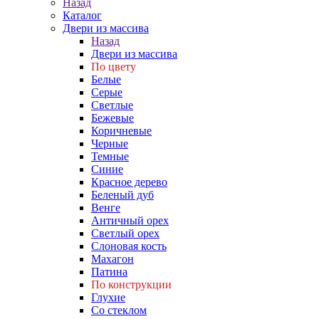
Назад
Каталог
Двери из массива
Назад
Двери из массива
По цвету
Белые
Серые
Светлые
Бежевые
Коричневые
Черные
Темные
Синие
Красное дерево
Беленый дуб
Венге
Античный орех
Светлый орех
Слоновая кость
Махагон
Патина
По конструкции
Глухие
Со стеклом