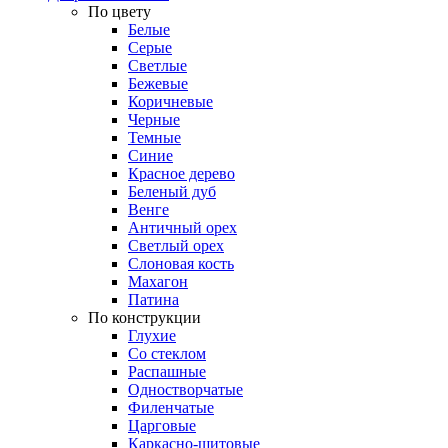
По цвету
Белые
Серые
Светлые
Бежевые
Коричневые
Черные
Темные
Синие
Красное дерево
Беленый дуб
Венге
Античный орех
Светлый орех
Слоновая кость
Махагон
Патина
По конструкции
Глухие
Со стеклом
Распашные
Одностворчатые
Филенчатые
Царговые
Каркасно-щитовые