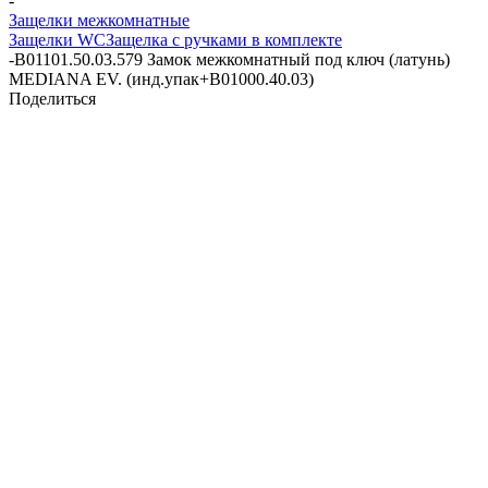
-
Защелки межкомнатные
Защелки WC
Защелка с ручками в комплекте
-
B01101.50.03.579 Замок межкомнатный под ключ (латунь)
MEDIANA EV. (инд.упак+B01000.40.03)
Поделиться