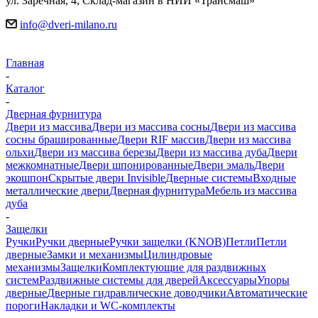
ул. Заречная, 4, Склад-магазин в НИИ «Трансмаш»
info@dveri-milano.ru
Главная
-
Каталог
-
Дверная фурнитура
Двери из массива
Двери из массива сосны
Двери из массива
сосны брашированные
Двери RIF массив
Двери из массива
ольхи
Двери из массива березы
Двери из массива дуба
Двери
межкомнатные
Двери шпонированные
Двери эмаль
Двери
экошпон
Скрытые двери Invisible
Дверные системы
Входные
металлические двери
Дверная фурнитура
Мебель из массива
дуба
-
Защелки
Ручки
Ручки дверные
Ручки защелки (KNOB)
Петли
Петли
дверные
Замки и механизмы
Цилиндровые
механизмы
Защелки
Комплектующие для раздвижных
систем
Раздвижные системы для дверей
Аксессуары
Упоры
дверные
Дверные гидравлические доводчики
Автоматические
пороги
Накладки и WC-комплекты