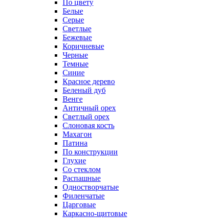
По цвету
Белые
Серые
Светлые
Бежевые
Коричневые
Черные
Темные
Синие
Красное дерево
Беленый дуб
Венге
Античный орех
Светлый орех
Слоновая кость
Махагон
Патина
По конструкции
Глухие
Со стеклом
Распашные
Одностворчатые
Филенчатые
Царговые
Каркасно-щитовые