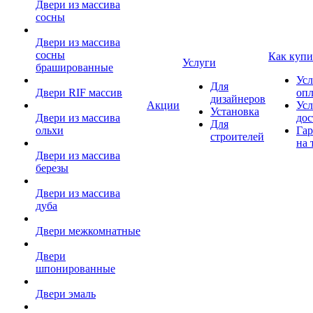
Двери из массива
сосны
Двери из массива
сосны
Как купи
Услуги
брашированные
Усл
Для
Двери RIF массив
оп
дизайнеров
Акции
Усл
Установка
Двери из массива
дос
Для
ольхи
Гар
строителей
на 
Двери из массива
березы
Двери из массива
дуба
Двери межкомнатные
Двери
шпонированные
Двери эмаль