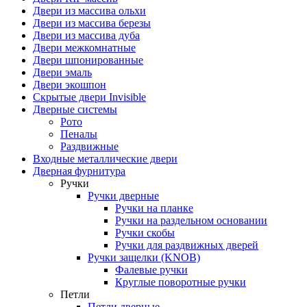
Двери из массива ольхи
Двери из массива березы
Двери из массива дуба
Двери межкомнатные
Двери шпонированные
Двери эмаль
Двери экошпон
Скрытые двери Invisible
Дверные системы
Рото
Пеналы
Раздвижные
Входные металлические двери
Дверная фурнитура
Ручки
Ручки дверные
Ручки на планке
Ручки на раздельном основании
Ручки скобы
Ручки для раздвижных дверей
Ручки защелки (KNOB)
Фалевые ручки
Круглые поворотные ручки
Петли
Петли дверные