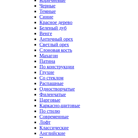
Коричневые
Черные
Темные
Синие
Красное дерево
Беленый дуб
Венге
Античный орех
Светлый орех
Слоновая кость
Махагон
Патина
По конструкции
Глухие
Со стеклом
Распашные
Одностворчатые
Филенчатые
Царговые
Каркасно-щитовые
По стилю
Современные
Лофт
Классические
Английские