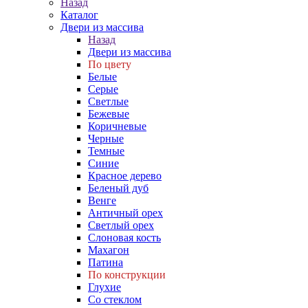
Назад
Каталог
Двери из массива
Назад
Двери из массива
По цвету
Белые
Серые
Светлые
Бежевые
Коричневые
Черные
Темные
Синие
Красное дерево
Беленый дуб
Венге
Античный орех
Светлый орех
Слоновая кость
Махагон
Патина
По конструкции
Глухие
Со стеклом