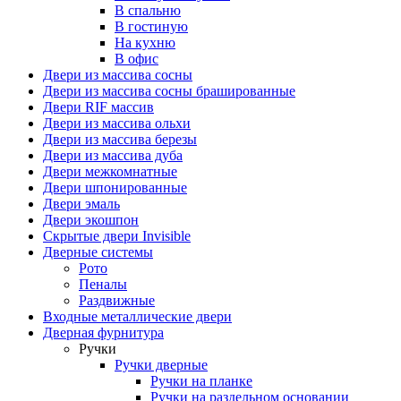
В спальню
В гостиную
На кухню
В офис
Двери из массива сосны
Двери из массива сосны брашированные
Двери RIF массив
Двери из массива ольхи
Двери из массива березы
Двери из массива дуба
Двери межкомнатные
Двери шпонированные
Двери эмаль
Двери экошпон
Скрытые двери Invisible
Дверные системы
Рото
Пеналы
Раздвижные
Входные металлические двери
Дверная фурнитура
Ручки
Ручки дверные
Ручки на планке
Ручки на раздельном основании