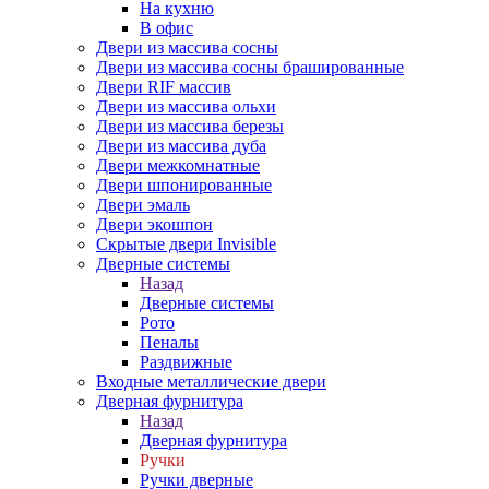
На кухню
В офис
Двери из массива сосны
Двери из массива сосны брашированные
Двери RIF массив
Двери из массива ольхи
Двери из массива березы
Двери из массива дуба
Двери межкомнатные
Двери шпонированные
Двери эмаль
Двери экошпон
Скрытые двери Invisible
Дверные системы
Назад
Дверные системы
Рото
Пеналы
Раздвижные
Входные металлические двери
Дверная фурнитура
Назад
Дверная фурнитура
Ручки
Ручки дверные