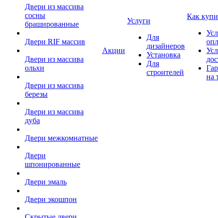
Двери из массива
сосны
Как купи
Услуги
брашированные
Усл
Для
Двери RIF массив
оп
дизайнеров
Акции
Усл
Установка
Двери из массива
дос
Для
ольхи
Гар
строителей
на 
Двери из массива
березы
Двери из массива
дуба
Двери межкомнатные
Двери
шпонированные
Двери эмаль
Двери экошпон
Скрытые двери