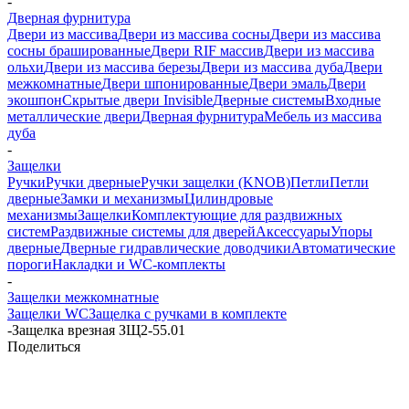
-
Дверная фурнитура
Двери из массива
Двери из массива сосны
Двери из массива
сосны брашированные
Двери RIF массив
Двери из массива
ольхи
Двери из массива березы
Двери из массива дуба
Двери
межкомнатные
Двери шпонированные
Двери эмаль
Двери
экошпон
Скрытые двери Invisible
Дверные системы
Входные
металлические двери
Дверная фурнитура
Мебель из массива
дуба
-
Защелки
Ручки
Ручки дверные
Ручки защелки (KNOB)
Петли
Петли
дверные
Замки и механизмы
Цилиндровые
механизмы
Защелки
Комплектующие для раздвижных
систем
Раздвижные системы для дверей
Аксессуары
Упоры
дверные
Дверные гидравлические доводчики
Автоматические
пороги
Накладки и WC-комплекты
-
Защелки межкомнатные
Защелки WC
Защелка с ручками в комплекте
-
Защелка врезная ЗЩ2-55.01
Поделиться