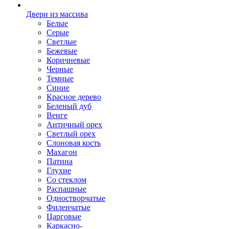
Двери из массива
Белые
Серые
Светлые
Бежевые
Коричневые
Черные
Темные
Синие
Красное дерево
Беленый дуб
Венге
Античный орех
Светлый орех
Слоновая кость
Махагон
Патина
Глухие
Со стеклом
Распашные
Одностворчатые
Филенчатые
Царговые
Каркасно-