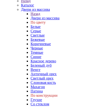
Назад
Каталог
Двери из массива
Назад
Двери из массива
По цвету
Белые
Серые
Светлые
Бежевые
Коричневые
Черные
Темные
Синие
Красное дерево
Беленый дуб
Венге
Античный орех
Светлый орех
Слоновая кость
Махагон
Патина
По конструкции
Глухие
Со стеклом