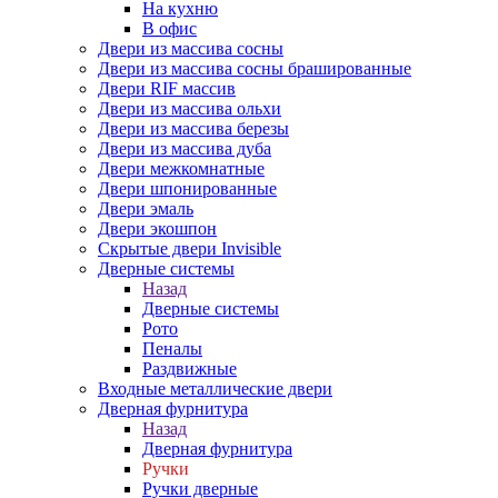
На кухню
В офис
Двери из массива сосны
Двери из массива сосны брашированные
Двери RIF массив
Двери из массива ольхи
Двери из массива березы
Двери из массива дуба
Двери межкомнатные
Двери шпонированные
Двери эмаль
Двери экошпон
Скрытые двери Invisible
Дверные системы
Назад
Дверные системы
Рото
Пеналы
Раздвижные
Входные металлические двери
Дверная фурнитура
Назад
Дверная фурнитура
Ручки
Ручки дверные