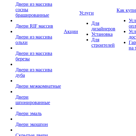
Двери из массива
сосны
Как купи
Услуги
брашированные
Усл
Для
Двери RIF массив
оп
дизайнеров
Акции
Усл
Установка
Двери из массива
дос
Для
ольхи
Гар
строителей
на 
Двери из массива
березы
Двери из массива
дуба
Двери межкомнатные
Двери
шпонированные
Двери эмаль
Двери экошпон
Скрытые двери