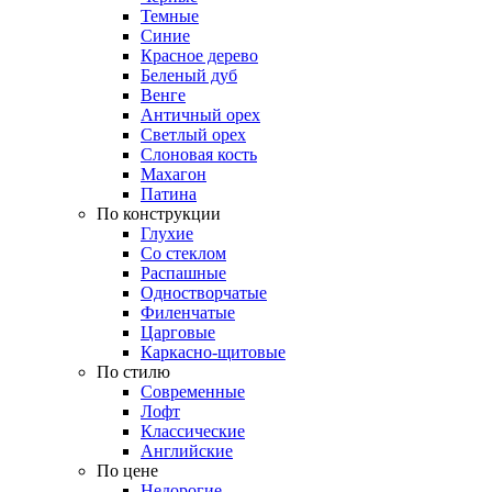
Темные
Синие
Красное дерево
Беленый дуб
Венге
Античный орех
Светлый орех
Слоновая кость
Махагон
Патина
По конструкции
Глухие
Со стеклом
Распашные
Одностворчатые
Филенчатые
Царговые
Каркасно-щитовые
По стилю
Современные
Лофт
Классические
Английские
По цене
Недорогие