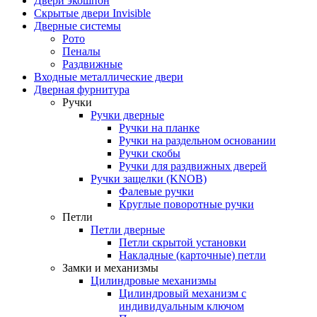
Двери экошпон
Скрытые двери Invisible
Дверные системы
Рото
Пеналы
Раздвижные
Входные металлические двери
Дверная фурнитура
Ручки
Ручки дверные
Ручки на планке
Ручки на раздельном основании
Ручки скобы
Ручки для раздвижных дверей
Ручки защелки (KNOB)
Фалевые ручки
Круглые поворотные ручки
Петли
Петли дверные
Петли скрытой установки
Накладные (карточные) петли
Замки и механизмы
Цилиндровые механизмы
Цилиндровый механизм с
индивидуальным ключом