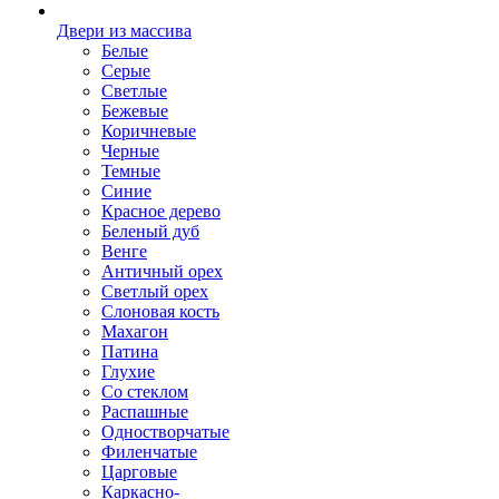
Двери из массива
Белые
Серые
Светлые
Бежевые
Коричневые
Черные
Темные
Синие
Красное дерево
Беленый дуб
Венге
Античный орех
Светлый орех
Слоновая кость
Махагон
Патина
Глухие
Со стеклом
Распашные
Одностворчатые
Филенчатые
Царговые
Каркасно-