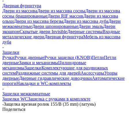
-
Дверная фурнитура
Двери из массива
Двери из массива сосны
Двери из массива
сосны брашированные
Двери RIF массив
Двери из массива
ольхи
Двери из массива березы
Двери из массива дуба
Двери
межкомнатные
Двери шпонированные
Двери эмаль
Двери
экошпон
Скрытые двери Invisible
Дверные системы
Входные
металлические двери
Дверная фурнитура
Мебель из массива
дуба
-
Защелки
Ручки
Ручки дверные
Ручки защелки (KNOB)
Петли
Петли
дверные
Замки и механизмы
Цилиндровые
механизмы
Защелки
Комплектующие для раздвижных
систем
Раздвижные системы для дверей
Аксессуары
Упоры
дверные
Дверные гидравлические доводчики
Автоматические
пороги
Накладки и WC-комплекты
-
Защелки межкомнатные
Защелки WC
Защелка с ручками в комплекте
-
Защелка врезная ролик 155/B (35 mm) (латунь)
Поделиться