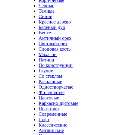
Коричневые
Черные
Темные
Синие
Красное дерево
Беленый дуб
Венге
Античный орех
Светлый орех
Слоновая кость
Махагон
Патина
По конструкции
Глухие
Со стеклом
Распашные
Одностворчатые
Филенчатые
Царговые
Каркасно-щитовые
По стилю
Современные
Лофт
Классические
Английские