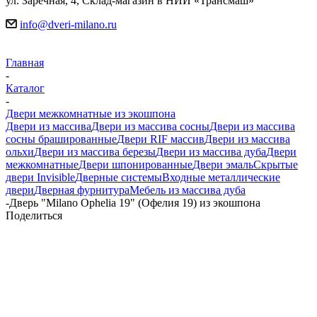
ул. Заречная, 4, Склад-магазин в НИИ «Трансмаш»
info@dveri-milano.ru
Главная
-
Каталог
-
Двери межкомнатные из экошпона
Двери из массива
Двери из массива сосны
Двери из массива
сосны брашированные
Двери RIF массив
Двери из массива
ольхи
Двери из массива березы
Двери из массива дуба
Двери
межкомнатные
Двери шпонированные
Двери эмаль
Скрытые
двери Invisible
Дверные системы
Входные металлические
двери
Дверная фурнитура
Мебель из массива дуба
-
Дверь "Milano Ophelia 19" (Офелия 19) из экошпона
Поделиться