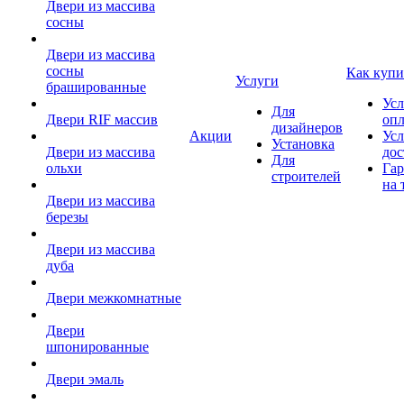
Двери из массива
сосны
Двери из массива
сосны
Как купи
Услуги
брашированные
Усл
Для
Двери RIF массив
оп
дизайнеров
Акции
Усл
Установка
Двери из массива
дос
Для
ольхи
Гар
строителей
на 
Двери из массива
березы
Двери из массива
дуба
Двери межкомнатные
Двери
шпонированные
Двери эмаль