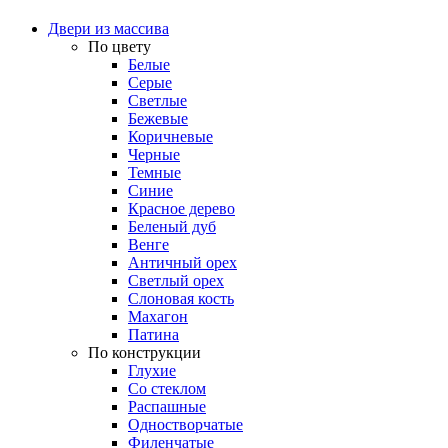
Двери из массива
По цвету
Белые
Серые
Светлые
Бежевые
Коричневые
Черные
Темные
Синие
Красное дерево
Беленый дуб
Венге
Античный орех
Светлый орех
Слоновая кость
Махагон
Патина
По конструкции
Глухие
Со стеклом
Распашные
Одностворчатые
Филенчатые