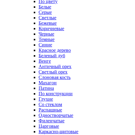
По цвету
Белые
Серые
Светлые
Бежевые
Коричневые
Черные
Темные
Синие
Красное дерево
Беленый дуб
Венге
Античный орех
Светлый орех
Слоновая кость
Махагон
Патина
По конструкции
Глухие
Со стеклом
Распашные
Одностворчатые
Филенчатые
Царговые
Каркасно-щитовые