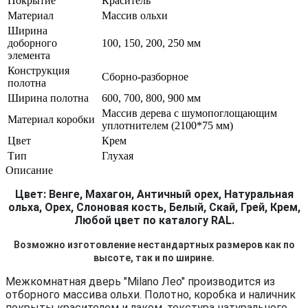
Покрытие
Краситель
Материал
Массив ольхи
Ширина
доборного
100, 150, 200, 250 мм
элемента
Конструкция
Сборно-разборное
полотна
Ширина полотна
600, 700, 800, 900 мм
Массив дерева с шумопоглощающим
Материал коробки
уплотнителем (2100*75 мм)
Цвет
Крем
Тип
Глухая
Описание
Цвет: Венге, Махагон, Античный орех, Натуральная
ольха, Орех, Слоновая кость, Белый, Скай, Грей, Крем,
Любой цвет по каталогу RAL.
Возможно изготовление нестандартных размеров как по
высоте, так и по ширине.
Межкомнатная дверь "Milano Лео" производится из
отборного массива ольхи. Полотно, коробка и наличник
покрыты красителем и лаком, текстура натурального