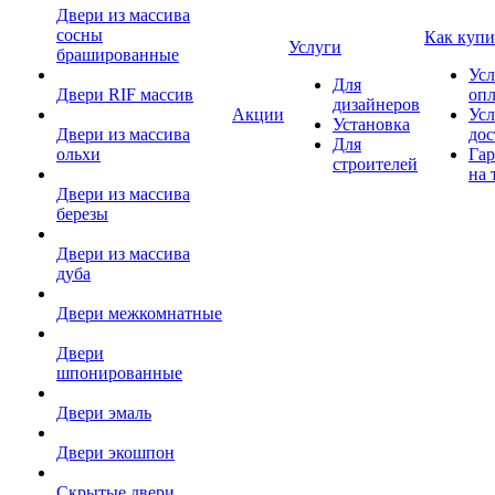
Двери из массива
сосны
Как купи
Услуги
брашированные
Усл
Для
Двери RIF массив
оп
дизайнеров
Акции
Усл
Установка
Двери из массива
дос
Для
ольхи
Гар
строителей
на 
Двери из массива
березы
Двери из массива
дуба
Двери межкомнатные
Двери
шпонированные
Двери эмаль
Двери экошпон
Скрытые двери