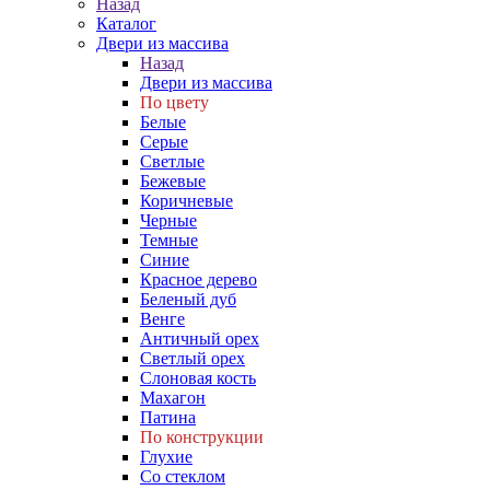
Назад
Каталог
Двери из массива
Назад
Двери из массива
По цвету
Белые
Серые
Светлые
Бежевые
Коричневые
Черные
Темные
Синие
Красное дерево
Беленый дуб
Венге
Античный орех
Светлый орех
Слоновая кость
Махагон
Патина
По конструкции
Глухие
Со стеклом