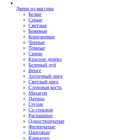
Двери из массива
Белые
Серые
Светлые
Бежевые
Коричневые
Черные
Темные
Синие
Красное дерево
Беленый дуб
Венге
Античный орех
Светлый орех
Слоновая кость
Махагон
Патина
Глухие
Со стеклом
Распашные
Одностворчатые
Филенчатые
Царговые
Каркасно-