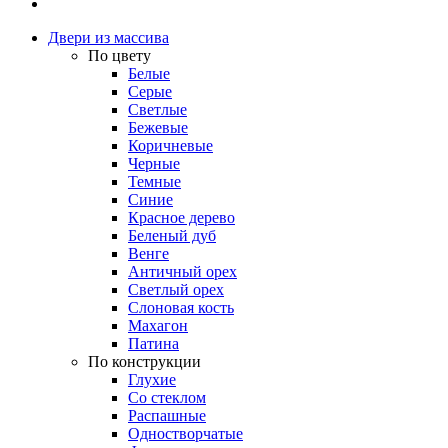
Двери из массива
По цвету
Белые
Серые
Светлые
Бежевые
Коричневые
Черные
Темные
Синие
Красное дерево
Беленый дуб
Венге
Античный орех
Светлый орех
Слоновая кость
Махагон
Патина
По конструкции
Глухие
Со стеклом
Распашные
Одностворчатые