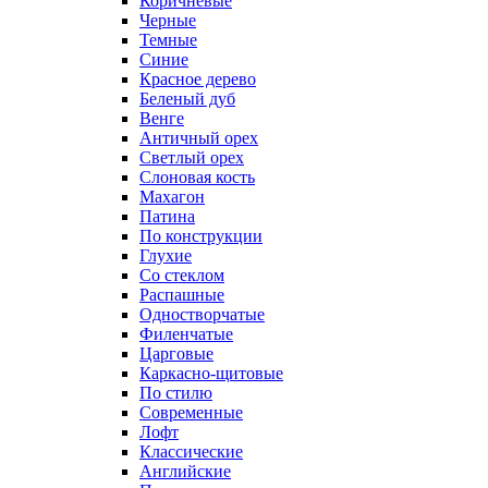
Коричневые
Черные
Темные
Синие
Красное дерево
Беленый дуб
Венге
Античный орех
Светлый орех
Слоновая кость
Махагон
Патина
По конструкции
Глухие
Со стеклом
Распашные
Одностворчатые
Филенчатые
Царговые
Каркасно-щитовые
По стилю
Современные
Лофт
Классические
Английские