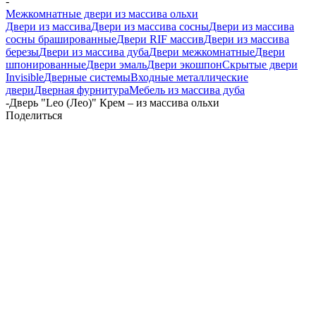
-
Межкомнатные двери из массива ольхи
Двери из массива
Двери из массива сосны
Двери из массива
сосны брашированные
Двери RIF массив
Двери из массива
березы
Двери из массива дуба
Двери межкомнатные
Двери
шпонированные
Двери эмаль
Двери экошпон
Скрытые двери
Invisible
Дверные системы
Входные металлические
двери
Дверная фурнитура
Мебель из массива дуба
-
Дверь "Leo (Лео)" Крем – из массива ольхи
Поделиться