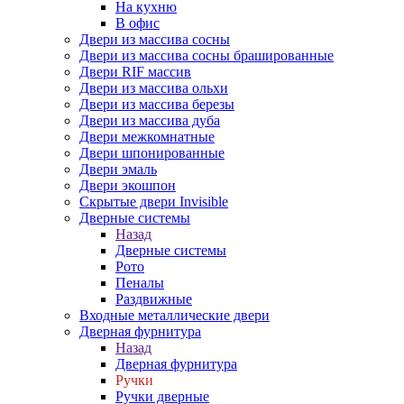
На кухню
В офис
Двери из массива сосны
Двери из массива сосны брашированные
Двери RIF массив
Двери из массива ольхи
Двери из массива березы
Двери из массива дуба
Двери межкомнатные
Двери шпонированные
Двери эмаль
Двери экошпон
Скрытые двери Invisible
Дверные системы
Назад
Дверные системы
Рото
Пеналы
Раздвижные
Входные металлические двери
Дверная фурнитура
Назад
Дверная фурнитура
Ручки
Ручки дверные