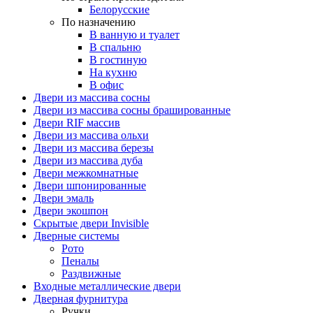
Белорусские
По назначению
В ванную и туалет
В спальню
В гостиную
На кухню
В офис
Двери из массива сосны
Двери из массива сосны брашированные
Двери RIF массив
Двери из массива ольхи
Двери из массива березы
Двери из массива дуба
Двери межкомнатные
Двери шпонированные
Двери эмаль
Двери экошпон
Скрытые двери Invisible
Дверные системы
Рото
Пеналы
Раздвижные
Входные металлические двери
Дверная фурнитура
Ручки