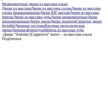
Межкомнатные двери из массива ольхи
Двери из массива
Двери из массива сосны
Двери из массива
сосны брашированные
Двери RIF массив
Двери из массива
березы
Двери из массива дуба
Двери межкомнатные
Двери
шпонированные
Двери эмаль
Двери экошпон
Скрытые двери
Invisible
Дверные системы
Входные металлические
двери
Дверная фурнитура
Мебель из массива дуба
-
Дверь "Sorrento (Сорренто)" венге – из массива ольхи
Поделиться