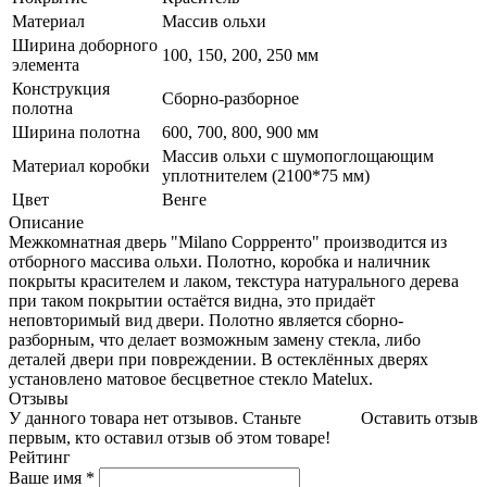
Материал
Массив ольхи
Ширина доборного
100, 150, 200, 250 мм
элемента
Конструкция
Сборно-разборное
полотна
Ширина полотна
600, 700, 800, 900 мм
Массив ольхи с шумопоглощающим
Материал коробки
уплотнителем (2100*75 мм)
Цвет
Венге
Описание
Межкомнатная дверь "Milano Соррренто" производится из
отборного массива ольхи. Полотно, коробка и наличник
покрыты красителем и лаком, текстура натурального дерева
при таком покрытии остаётся видна, это придаёт
неповторимый вид двери. Полотно является сборно-
разборным, что делает возможным замену стекла, либо
деталей двери при повреждении. В остеклённых дверях
установлено матовое бесцветное стекло Matelux.
Отзывы
У данного товара нет отзывов. Станьте
Оставить отзыв
первым, кто оставил отзыв об этом товаре!
Рейтинг
Ваше имя
*