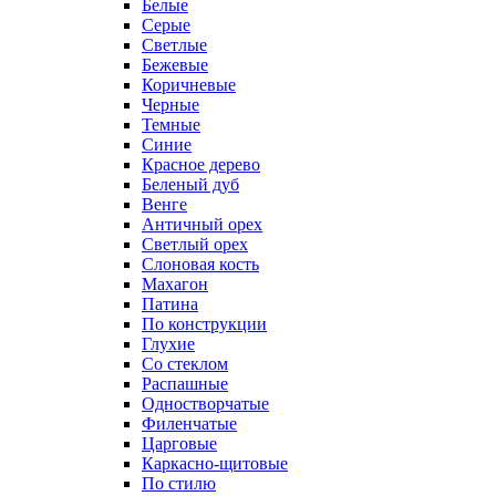
Белые
Серые
Светлые
Бежевые
Коричневые
Черные
Темные
Синие
Красное дерево
Беленый дуб
Венге
Античный орех
Светлый орех
Слоновая кость
Махагон
Патина
По конструкции
Глухие
Со стеклом
Распашные
Одностворчатые
Филенчатые
Царговые
Каркасно-щитовые
По стилю