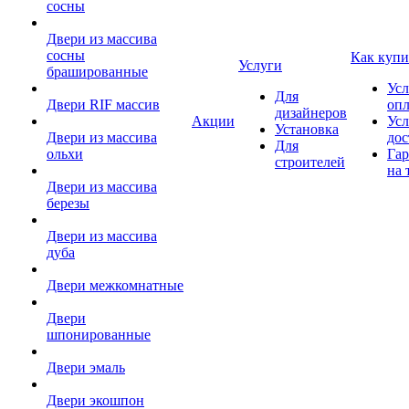
сосны
Двери из массива
сосны
Как купи
Услуги
брашированные
Усл
Для
Двери RIF массив
оп
дизайнеров
Акции
Усл
Установка
Двери из массива
дос
Для
ольхи
Гар
строителей
на 
Двери из массива
березы
Двери из массива
дуба
Двери межкомнатные
Двери
шпонированные
Двери эмаль
Двери экошпон