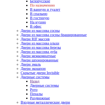
Белорусские
По назначению
В ванную и туалет
В спальню
В гостиную
На кухню
В офис
Двери из массива сосны
Двери из массива сосны брашированные
Двери RIF массив
Двери из массива ольхи
Двери из массива березы
Двери из массива дуба
Двери межкомнатные
Двери шпонированные
Двери эмаль
Двери экошпон
Скрытые двери Invisible
Дверные системы
Назад
Дверные системы
Рото
Пеналы
Раздвижные
Входные металлические двери