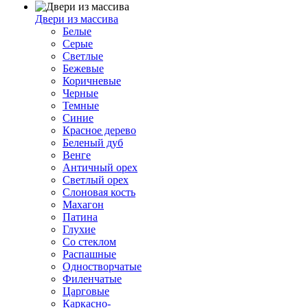
Двери из массива
Белые
Серые
Светлые
Бежевые
Коричневые
Черные
Темные
Синие
Красное дерево
Беленый дуб
Венге
Античный орех
Светлый орех
Слоновая кость
Махагон
Патина
Глухие
Со стеклом
Распашные
Одностворчатые
Филенчатые
Царговые
Каркасно-