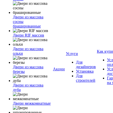
Двери из массива
сосны
брашированные
Двери RIF массив
Двери из массива
Как купи
ольхи
Услуги
Усл
Для
оп
дизайнеров
Двери из массива
Акции
Усл
Установка
березы
дос
Для
Гар
строителей
на 
Двери из массива
дуба
Двери межкомнатные