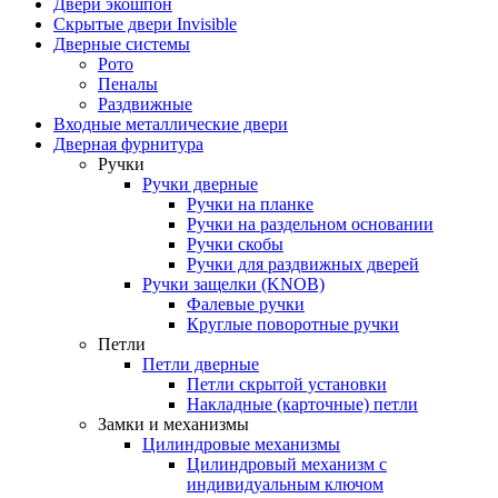
Двери экошпон
Скрытые двери Invisible
Дверные системы
Рото
Пеналы
Раздвижные
Входные металлические двери
Дверная фурнитура
Ручки
Ручки дверные
Ручки на планке
Ручки на раздельном основании
Ручки скобы
Ручки для раздвижных дверей
Ручки защелки (KNOB)
Фалевые ручки
Круглые поворотные ручки
Петли
Петли дверные
Петли скрытой установки
Накладные (карточные) петли
Замки и механизмы
Цилиндровые механизмы
Цилиндровый механизм с
индивидуальным ключом