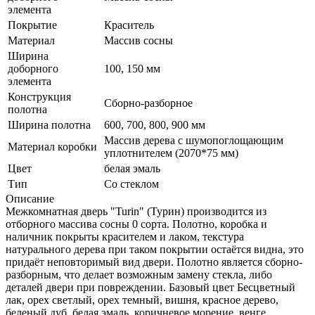
элемента
Покрытие
Краситель
Материал
Массив сосны
Ширина
доборного
100, 150 мм
элемента
Конструкция
Сборно-разборное
полотна
Ширина полотна
600, 700, 800, 900 мм
Массив дерева с шумопоглощающим
Материал коробки
уплотнителем (2070*75 мм)
Цвет
белая эмаль
Тип
Со стеклом
Описание
Межкомнатная дверь "Turin" (Турин) производится из
отборного массива сосны 0 сорта. Полотно, коробка и
наличник покрыты красителем и лаком, текстура
натурального дерева при таком покрытии остаётся видна, это
придаёт неповторимый вид двери. Полотно является сборно-
разборным, что делает возможным замену стекла, либо
деталей двери при повреждении. Базовый цвет Бесцветный
лак, орех светлый, орех темный, вишня, красное дерево,
беленый дуб, белая эмаль, коричневое морение, венге