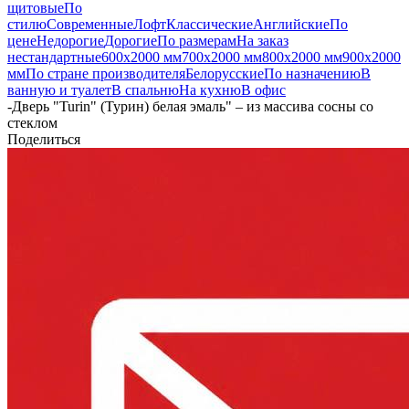
щитовые
По
стилю
Современные
Лофт
Классические
Английские
По
цене
Недорогие
Дорогие
По размерам
На заказ
нестандартные
600х2000 мм
700х2000 мм
800х2000 мм
900х2000
мм
По стране производителя
Белорусские
По назначению
В
ванную и туалет
В спальню
На кухню
В офис
-
Дверь "Turin" (Турин) белая эмаль" – из массива сосны со
стеклом
Поделиться