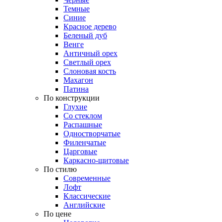
Темные
Синие
Красное дерево
Беленый дуб
Венге
Античный орех
Светлый орех
Слоновая кость
Махагон
Патина
По конструкции
Глухие
Со стеклом
Распашные
Одностворчатые
Филенчатые
Царговые
Каркасно-щитовые
По стилю
Современные
Лофт
Классические
Английские
По цене