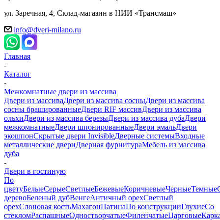
ул. Заречная, 4, Склад-магазин в НИИ «Трансмаш»
info@dveri-milano.ru
Главная
-
Каталог
-
Межкомнатные двери из массива
Двери из массива
Двери из массива сосны
Двери из массива
сосны брашированные
Двери RIF массив
Двери из массива
ольхи
Двери из массива березы
Двери из массива дуба
Двери
межкомнатные
Двери шпонированные
Двери эмаль
Двери
экошпон
Скрытые двери Invisible
Дверные системы
Входные
металлические двери
Дверная фурнитура
Мебель из массива
дуба
-
Двери в гостиную
По
цвету
Белые
Серые
Светлые
Бежевые
Коричневые
Черные
Темные
дерево
Беленый дуб
Венге
Античный орех
Светлый
орех
Слоновая кость
Махагон
Патина
По конструкции
Глухие
Со
стеклом
Распашные
Одностворчатые
Филенчатые
Царговые
Карк