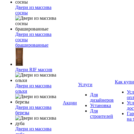
Двери из массива
сосны
Двери из массива
сосны
брашированные
Двери RIF массив
Как купи
Услуги
Двери из массива
ольхи
Усл
Для
оп
дизайнеров
Акции
Усл
Установка
Двери из массива
дос
Для
березы
Гар
строителей
на 
Двери из массива