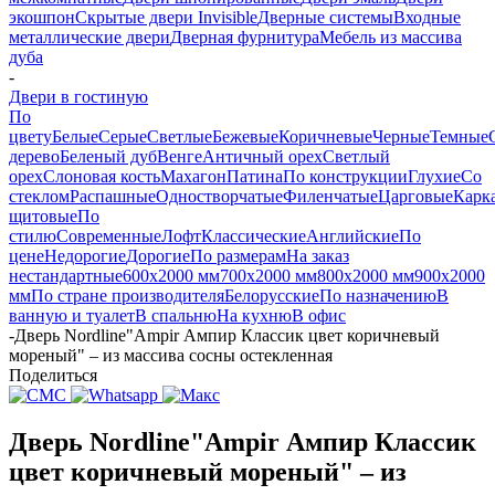
экошпон
Скрытые двери Invisible
Дверные системы
Входные
металлические двери
Дверная фурнитура
Мебель из массива
дуба
-
Двери в гостиную
По
цвету
Белые
Серые
Светлые
Бежевые
Коричневые
Черные
Темные
дерево
Беленый дуб
Венге
Античный орех
Светлый
орех
Слоновая кость
Махагон
Патина
По конструкции
Глухие
Со
стеклом
Распашные
Одностворчатые
Филенчатые
Царговые
Карк
щитовые
По
стилю
Современные
Лофт
Классические
Английские
По
цене
Недорогие
Дорогие
По размерам
На заказ
нестандартные
600х2000 мм
700х2000 мм
800х2000 мм
900х2000
мм
По стране производителя
Белорусские
По назначению
В
ванную и туалет
В спальню
На кухню
В офис
-
Дверь Nordline"Ampir Ампир Классик цвет коричневый
мореный" – из массива сосны остекленная
Поделиться
Дверь Nordline"Ampir Ампир Классик
цвет коричневый мореный" – из