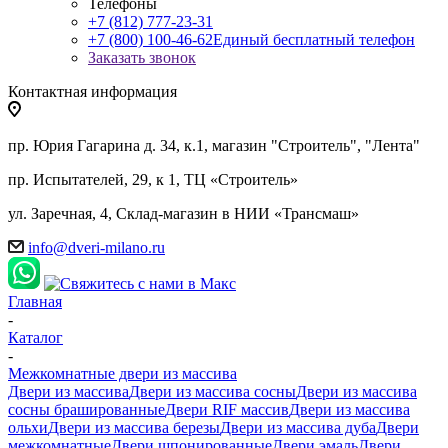
Телефоны
+7 (812) 777-23-31
+7 (800) 100-46-62
Единый бесплатный телефон
Заказать звонок
Контактная информация
пр. Юрия Гагарина д. 34, к.1, магазин "Строитель", "Лента"
пр. Испытателей, 29, к 1, ТЦ «Строитель»
ул. Заречная, 4, Склад-магазин в НИИ «Трансмаш»
info@dveri-milano.ru
Главная
-
Каталог
-
Межкомнатные двери из массива
Двери из массива
Двери из массива сосны
Двери из массива
сосны брашированные
Двери RIF массив
Двери из массива
ольхи
Двери из массива березы
Двери из массива дуба
Двери
межкомнатные
Двери шпонированные
Двери эмаль
Двери