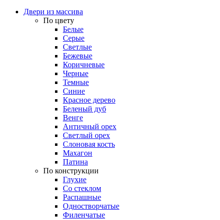
Двери из массива
По цвету
Белые
Серые
Светлые
Бежевые
Коричневые
Черные
Темные
Синие
Красное дерево
Беленый дуб
Венге
Античный орех
Светлый орех
Слоновая кость
Махагон
Патина
По конструкции
Глухие
Со стеклом
Распашные
Одностворчатые
Филенчатые