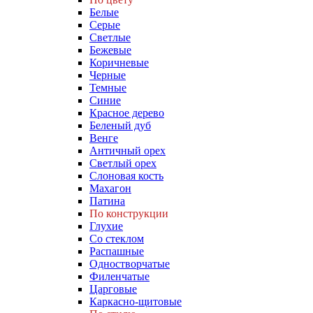
Белые
Серые
Светлые
Бежевые
Коричневые
Черные
Темные
Синие
Красное дерево
Беленый дуб
Венге
Античный орех
Светлый орех
Слоновая кость
Махагон
Патина
По конструкции
Глухие
Со стеклом
Распашные
Одностворчатые
Филенчатые
Царговые
Каркасно-щитовые