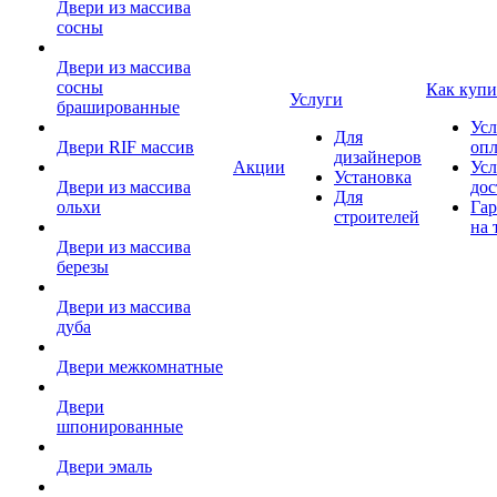
Двери из массива
сосны
Двери из массива
сосны
Как купи
Услуги
брашированные
Усл
Для
Двери RIF массив
оп
дизайнеров
Акции
Усл
Установка
Двери из массива
дос
Для
ольхи
Гар
строителей
на 
Двери из массива
березы
Двери из массива
дуба
Двери межкомнатные
Двери
шпонированные
Двери эмаль