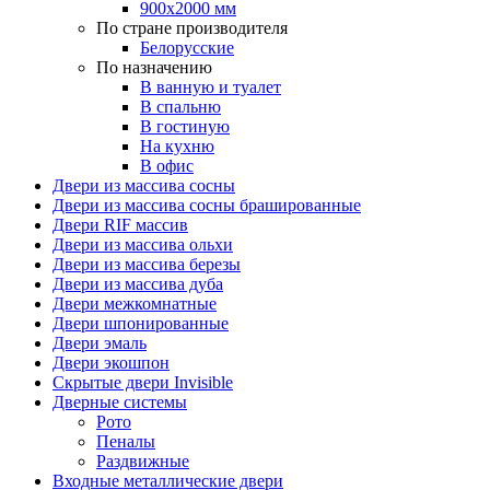
900х2000 мм
По стране производителя
Белорусские
По назначению
В ванную и туалет
В спальню
В гостиную
На кухню
В офис
Двери из массива сосны
Двери из массива сосны брашированные
Двери RIF массив
Двери из массива ольхи
Двери из массива березы
Двери из массива дуба
Двери межкомнатные
Двери шпонированные
Двери эмаль
Двери экошпон
Скрытые двери Invisible
Дверные системы
Рото
Пеналы
Раздвижные
Входные металлические двери