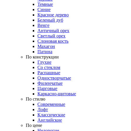
Темные
Синие
Красное дерево
Беленый дуб
Венге
Античный орех
Светлый орех
Слоновая кость
Махагон
Патина
По конструкции
Глухие
Со стеклом
Распашные
Одностворчатые
Филенчатые
Царговые
Каркасно-щитовые
По стилю
Современные
Лофт
Классические
Английские
По цене
Недорогие