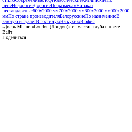
стилю
Современные
Лофт
Классические
Английские
По
цене
Недорогие
Дорогие
По размерам
На заказ
нестандартные
600х2000 мм
700х2000 мм
800х2000 мм
900х2000
мм
По стране производителя
Белорусские
По назначению
В
ванную и туалет
В гостиную
На кухню
В офис
-
Дверь Milano «London (Лондон)» из массива дуба в цвете
Вайт
Поделиться