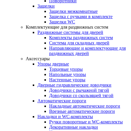
Поворотники
Защелки
Защелки межкомнатные
Защелка с ручками в комплекте
Защелки WC
Комплектующие для раздвижных систем
Раздвижные системы для дверей
Комплекты раздвижных систем
Система для складных дверей
Направляющие и комплектующие для
раздвижных дверей
Аксессуары
Упоры дверные
Торцевые упоры
Напольные упоры
Настенные упоры
Дверные гидравлические доводчики
Доводчики с рычажной тягой
Доводчики со скользящей тягой
Автоматические пороги
Накладные автоматические пороги
Врезные автоматические пороги
Накладки и WC-комплекты
Ручки поворотные и WC-комплекты
Декоративные накладки