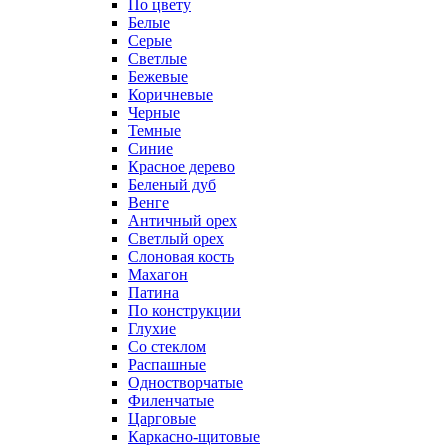
По цвету
Белые
Серые
Светлые
Бежевые
Коричневые
Черные
Темные
Синие
Красное дерево
Беленый дуб
Венге
Античный орех
Светлый орех
Слоновая кость
Махагон
Патина
По конструкции
Глухие
Со стеклом
Распашные
Одностворчатые
Филенчатые
Царговые
Каркасно-щитовые