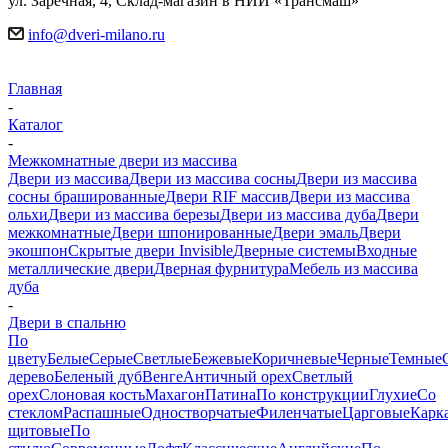
ул. Заречная, 4, Склад-магазин в НИИ «Трансмаш»
info@dveri-milano.ru
Главная
-
Каталог
-
Межкомнатные двери из массива
Двери из массива
Двери из массива сосны
Двери из массива
сосны брашированные
Двери RIF массив
Двери из массива
ольхи
Двери из массива березы
Двери из массива дуба
Двери
межкомнатные
Двери шпонированные
Двери эмаль
Двери
экошпон
Скрытые двери Invisible
Дверные системы
Входные
металлические двери
Дверная фурнитура
Мебель из массива
дуба
-
Двери в спальню
По
цвету
Белые
Серые
Светлые
Бежевые
Коричневые
Черные
Темные
дерево
Беленый дуб
Венге
Античный орех
Светлый
орех
Слоновая кость
Махагон
Патина
По конструкции
Глухие
Со
стеклом
Распашные
Одностворчатые
Филенчатые
Царговые
Карк
щитовые
По