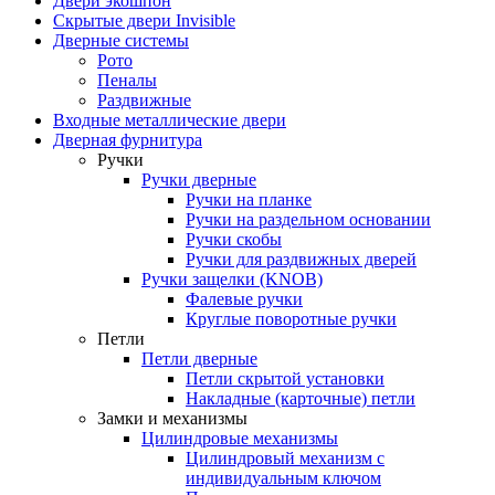
Двери экошпон
Скрытые двери Invisible
Дверные системы
Рото
Пеналы
Раздвижные
Входные металлические двери
Дверная фурнитура
Ручки
Ручки дверные
Ручки на планке
Ручки на раздельном основании
Ручки скобы
Ручки для раздвижных дверей
Ручки защелки (KNOB)
Фалевые ручки
Круглые поворотные ручки
Петли
Петли дверные
Петли скрытой установки
Накладные (карточные) петли
Замки и механизмы
Цилиндровые механизмы
Цилиндровый механизм с
индивидуальным ключом