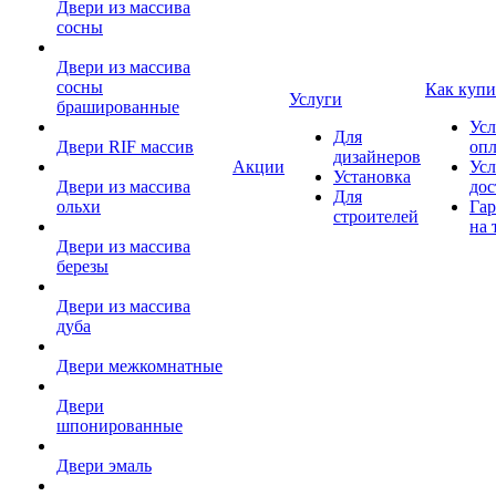
Двери из массива
сосны
Двери из массива
сосны
Как купи
Услуги
брашированные
Усл
Для
Двери RIF массив
оп
дизайнеров
Акции
Усл
Установка
Двери из массива
дос
Для
ольхи
Гар
строителей
на 
Двери из массива
березы
Двери из массива
дуба
Двери межкомнатные
Двери
шпонированные
Двери эмаль