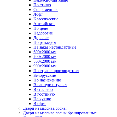
Каркасно-щитовые
По стилю
Современные
Лофт
Классические
Английские
По цене
Недорогие
Дорогие
По размерам
На заказ нестандартные
600х2000 мм
700х2000 мм
800х2000 мм
900х2000 мм
По стране производителя
Белорусские
По назначению
В ванную и туалет
В спальню
В гостиную
На кухню
В офис
Двери из массива сосны
Двери из массива сосны брашированные