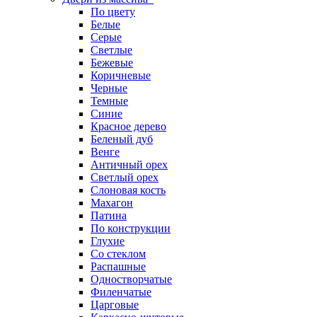
По цвету
Белые
Серые
Светлые
Бежевые
Коричневые
Черные
Темные
Синие
Красное дерево
Беленый дуб
Венге
Античный орех
Светлый орех
Слоновая кость
Махагон
Патина
По конструкции
Глухие
Со стеклом
Распашные
Одностворчатые
Филенчатые
Царговые