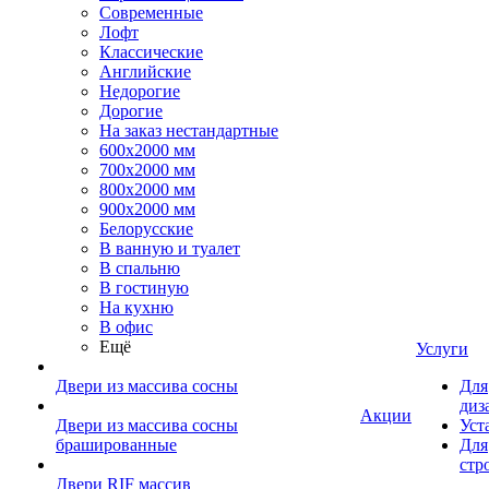
Современные
Лофт
Классические
Английские
Недорогие
Дорогие
На заказ нестандартные
600х2000 мм
700х2000 мм
800х2000 мм
900х2000 мм
Белорусские
В ванную и туалет
В спальню
В гостиную
На кухню
В офис
Ещё
Услуги
Двери из массива сосны
Для
диз
Акции
Двери из массива сосны
Уст
брашированные
Для
стр
Двери RIF массив