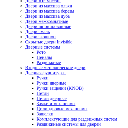
Двери RIF массив
Двери из массива ольхи
Двери из массива березы
Двери из массива дуба
Двери межкомнатные
Двери шпонированные
Двери эмаль
Двери экошпон
Скрытые двери Invisible
Дверные системы
Рото
Пеналы
Раздвижные
Входные металлические двери
Дверная фурнитура
Ручки
Ручки дверные
Ручки защелки (KNOB)
Петли
Петли дверные
Замки и механизмы
Цилиндровые механизмы
Защелки
Комплектующие для раздвижных систем
Раздвижные системы для дверей