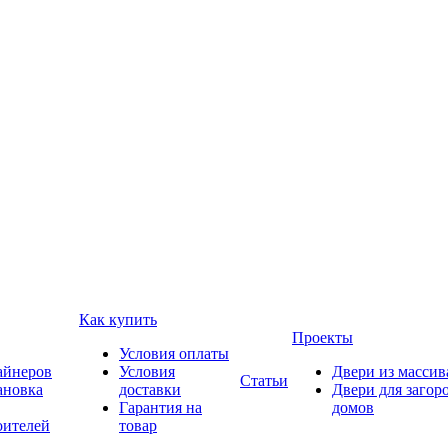
Как купить
Проекты
Условия оплаты
айнеров
Условия
Двери из массив
Статьи
ановка
доставки
Двери для загор
Гарантия на
домов
оителей
товар