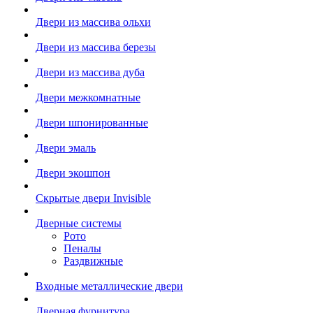
Двери из массива ольхи
Двери из массива березы
Двери из массива дуба
Двери межкомнатные
Двери шпонированные
Двери эмаль
Двери экошпон
Скрытые двери Invisible
Дверные системы
Рото
Пеналы
Раздвижные
Входные металлические двери
Дверная фурнитура