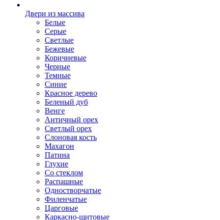
Двери из массива
Белые
Серые
Светлые
Бежевые
Коричневые
Черные
Темные
Синие
Красное дерево
Беленый дуб
Венге
Античный орех
Светлый орех
Слоновая кость
Махагон
Патина
Глухие
Со стеклом
Распашные
Одностворчатые
Филенчатые
Царговые
Каркасно-щитовые