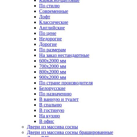
Каркасно-щитовые
По стилю
Современные
Лофт
Классические
Английские
По цене
Недорогие
Дорогие
По размерам
На заказ нестандартные
600х2000 мм
700х2000 мм
800х2000 мм
900х2000 мм
По стране производителя
Белорусские
По назначению
В ванную и туалет
В спальню
В гостиную
На кухню
В офис
Двери из массива сосны
Двери из массива сосны брашированные