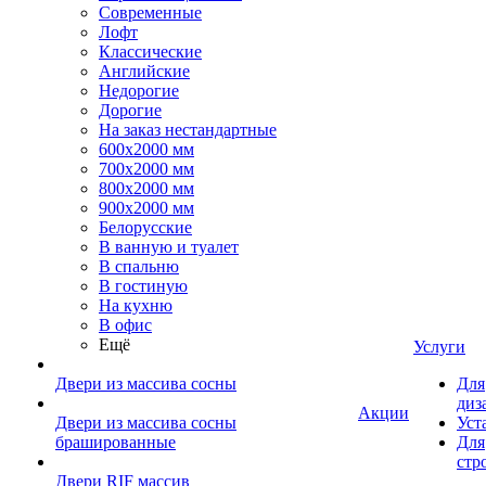
Современные
Лофт
Классические
Английские
Недорогие
Дорогие
На заказ нестандартные
600х2000 мм
700х2000 мм
800х2000 мм
900х2000 мм
Белорусские
В ванную и туалет
В спальню
В гостиную
На кухню
В офис
Ещё
Услуги
Двери из массива сосны
Для
диз
Акции
Двери из массива сосны
Уст
брашированные
Для
стр
Двери RIF массив