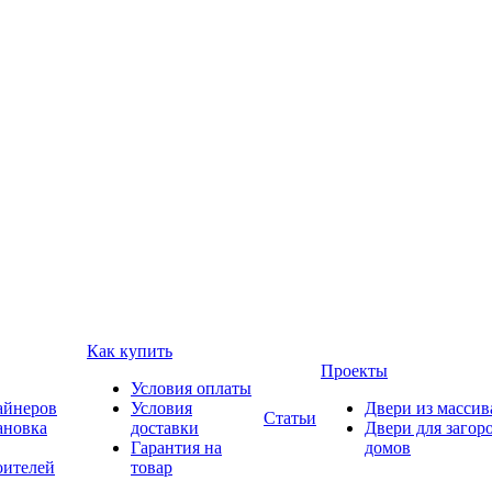
Как купить
Проекты
Условия оплаты
айнеров
Условия
Двери из массив
Статьи
ановка
доставки
Двери для загор
Гарантия на
домов
оителей
товар