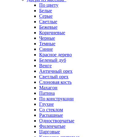
По цвету
Белые
Серые
Светлые
Бежевые
Коричневые
Черные
Темные
Синие
Красное дерево
Беленый дуб
Венге
Античный орех
Светлый орех
Слоновая кость
Махагон
Патина
По конструкции
Глухие
Со стеклом
Распашные
Одностворчатые
Филенчатые
Царговые