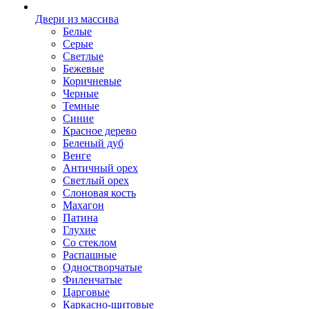
Двери из массива
Белые
Серые
Светлые
Бежевые
Коричневые
Черные
Темные
Синие
Красное дерево
Беленый дуб
Венге
Античный орех
Светлый орех
Слоновая кость
Махагон
Патина
Глухие
Со стеклом
Распашные
Одностворчатые
Филенчатые
Царговые
Каркасно-щитовые