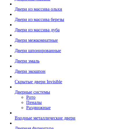
Двери из массива ольхи
Двери из массива березы
Двери из массива дуба
Двери межкомнатные
Двери шпонированные
Двери эмаль
Двери экошпон
Скрытые двери Invisible
Дверные системы
Рото
Пеналы
Раздвижные
Входные металлические двери
Дверная фурнитура