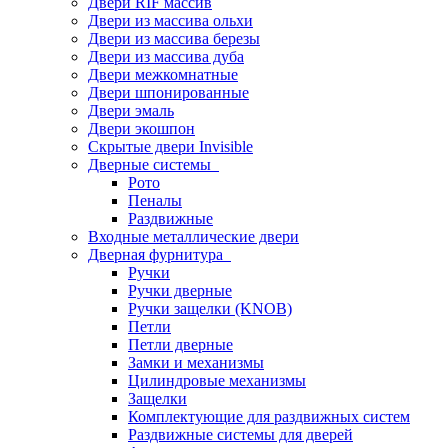
Двери RIF массив
Двери из массива ольхи
Двери из массива березы
Двери из массива дуба
Двери межкомнатные
Двери шпонированные
Двери эмаль
Двери экошпон
Скрытые двери Invisible
Дверные системы
Рото
Пеналы
Раздвижные
Входные металлические двери
Дверная фурнитура
Ручки
Ручки дверные
Ручки защелки (KNOB)
Петли
Петли дверные
Замки и механизмы
Цилиндровые механизмы
Защелки
Комплектующие для раздвижных систем
Раздвижные системы для дверей