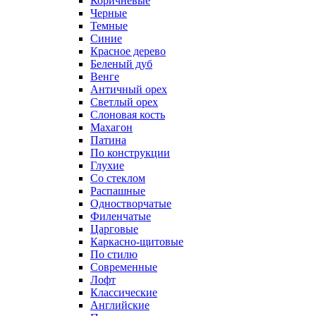
Коричневые
Черные
Темные
Синие
Красное дерево
Беленый дуб
Венге
Античный орех
Светлый орех
Слоновая кость
Махагон
Патина
По конструкции
Глухие
Со стеклом
Распашные
Одностворчатые
Филенчатые
Царговые
Каркасно-щитовые
По стилю
Современные
Лофт
Классические
Английские