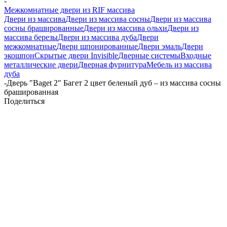
-
Межкомнатные двери из RIF массива
Двери из массива
Двери из массива сосны
Двери из массива
сосны брашированные
Двери из массива ольхи
Двери из
массива березы
Двери из массива дуба
Двери
межкомнатные
Двери шпонированные
Двери эмаль
Двери
экошпон
Скрытые двери Invisible
Дверные системы
Входные
металлические двери
Дверная фурнитура
Мебель из массива
дуба
-
Дверь "Baget 2" Багет 2 цвет беленый дуб – из массива сосны
брашированная
Поделиться