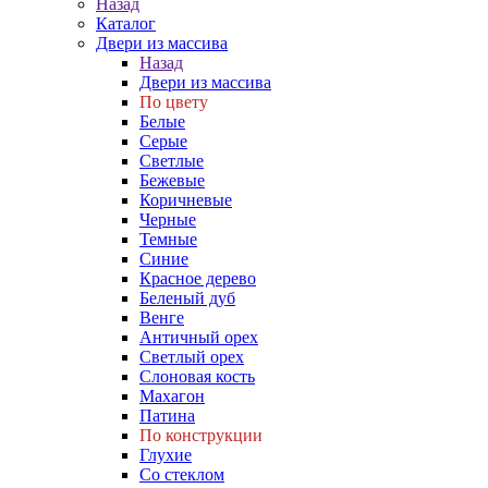
Назад
Каталог
Двери из массива
Назад
Двери из массива
По цвету
Белые
Серые
Светлые
Бежевые
Коричневые
Черные
Темные
Синие
Красное дерево
Беленый дуб
Венге
Античный орех
Светлый орех
Слоновая кость
Махагон
Патина
По конструкции
Глухие
Со стеклом