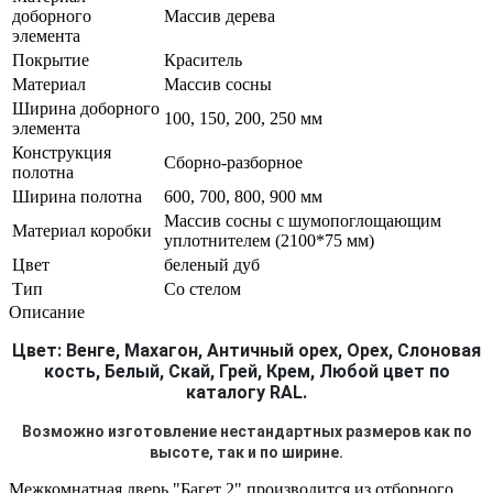
доборного
Массив дерева
элемента
Покрытие
Краситель
Материал
Массив сосны
Ширина доборного
100, 150, 200, 250 мм
элемента
Конструкция
Сборно-разборное
полотна
Ширина полотна
600, 700, 800, 900 мм
Массив сосны с шумопоглощающим
Материал коробки
уплотнителем (2100*75 мм)
Цвет
беленый дуб
Тип
Со стелом
Описание
Цвет: Венге, Махагон, Античный орех, Орех, Слоновая
кость, Белый, Скай, Грей, Крем, Любой цвет по
каталогу RAL.
Возможно изготовление нестандартных размеров как по
высоте, так и по ширине.
Межкомнатная дверь "Багет 2" производится из отборного