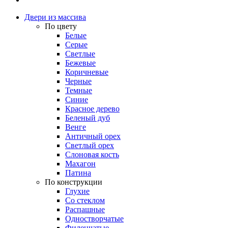
Двери из массива
По цвету
Белые
Серые
Светлые
Бежевые
Коричневые
Черные
Темные
Синие
Красное дерево
Беленый дуб
Венге
Античный орех
Светлый орех
Слоновая кость
Махагон
Патина
По конструкции
Глухие
Со стеклом
Распашные
Одностворчатые
Филенчатые