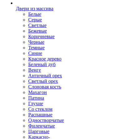
Двери из массива
Белые
Серые
Светлые
Бежевые
Коричневые
Черные
Темные
Синие
Красное дерево
Беленый дуб
Венге
Античный орех
Светлый орех
Слоновая кость
Махагон
Патина
Глухие
Со стеклом
Распашные
Одностворчатые
Филенчатые
Царговые
Каркасно-