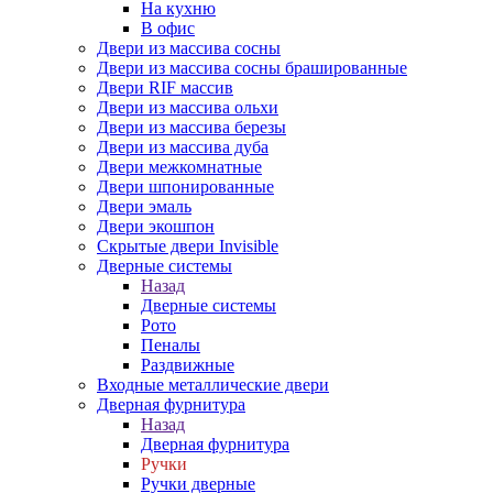
На кухню
В офис
Двери из массива сосны
Двери из массива сосны брашированные
Двери RIF массив
Двери из массива ольхи
Двери из массива березы
Двери из массива дуба
Двери межкомнатные
Двери шпонированные
Двери эмаль
Двери экошпон
Скрытые двери Invisible
Дверные системы
Назад
Дверные системы
Рото
Пеналы
Раздвижные
Входные металлические двери
Дверная фурнитура
Назад
Дверная фурнитура
Ручки
Ручки дверные