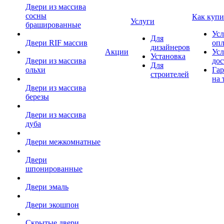
Двери из массива
сосны
Как купи
Услуги
брашированные
Усл
Для
Двери RIF массив
оп
дизайнеров
Акции
Усл
Установка
Двери из массива
дос
Для
ольхи
Гар
строителей
на 
Двери из массива
березы
Двери из массива
дуба
Двери межкомнатные
Двери
шпонированные
Двери эмаль
Двери экошпон
Скрытые двери