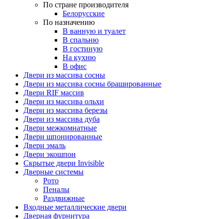
По стране производителя
Белорусские
По назначению
В ванную и туалет
В спальню
В гостиную
На кухню
В офис
Двери из массива сосны
Двери из массива сосны брашированные
Двери RIF массив
Двери из массива ольхи
Двери из массива березы
Двери из массива дуба
Двери межкомнатные
Двери шпонированные
Двери эмаль
Двери экошпон
Скрытые двери Invisible
Дверные системы
Рото
Пеналы
Раздвижные
Входные металлические двери
Дверная фурнитура