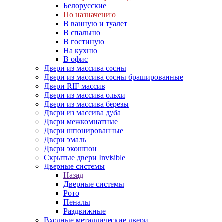
Белорусские
По назначению
В ванную и туалет
В спальню
В гостиную
На кухню
В офис
Двери из массива сосны
Двери из массива сосны брашированные
Двери RIF массив
Двери из массива ольхи
Двери из массива березы
Двери из массива дуба
Двери межкомнатные
Двери шпонированные
Двери эмаль
Двери экошпон
Скрытые двери Invisible
Дверные системы
Назад
Дверные системы
Рото
Пеналы
Раздвижные
Входные металлические двери