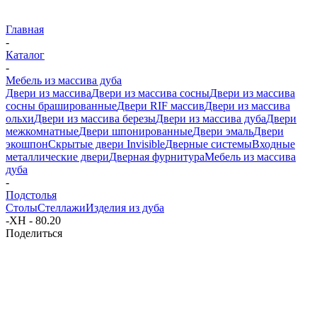
Главная
-
Каталог
-
Мебель из массива дуба
Двери из массива
Двери из массива сосны
Двери из массива
сосны брашированные
Двери RIF массив
Двери из массива
ольхи
Двери из массива березы
Двери из массива дуба
Двери
межкомнатные
Двери шпонированные
Двери эмаль
Двери
экошпон
Скрытые двери Invisible
Дверные системы
Входные
металлические двери
Дверная фурнитура
Мебель из массива
дуба
-
Подстолья
Столы
Стеллажи
Изделия из дуба
-
ХН - 80.20
Поделиться