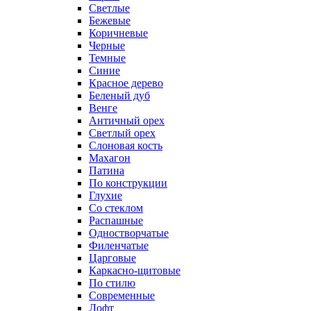
Светлые
Бежевые
Коричневые
Черные
Темные
Синие
Красное дерево
Беленый дуб
Венге
Античный орех
Светлый орех
Слоновая кость
Махагон
Патина
По конструкции
Глухие
Со стеклом
Распашные
Одностворчатые
Филенчатые
Царговые
Каркасно-щитовые
По стилю
Современные
Лофт