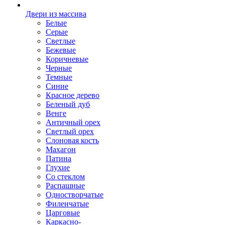
Двери из массива
Белые
Серые
Светлые
Бежевые
Коричневые
Черные
Темные
Синие
Красное дерево
Беленый дуб
Венге
Античный орех
Светлый орех
Слоновая кость
Махагон
Патина
Глухие
Со стеклом
Распашные
Одностворчатые
Филенчатые
Царговые
Каркасно-