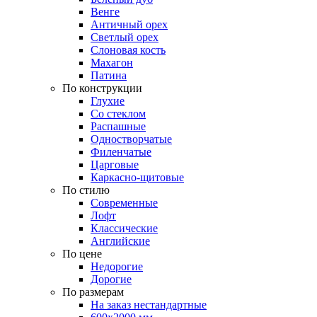
Венге
Античный орех
Светлый орех
Слоновая кость
Махагон
Патина
По конструкции
Глухие
Со стеклом
Распашные
Одностворчатые
Филенчатые
Царговые
Каркасно-щитовые
По стилю
Современные
Лофт
Классические
Английские
По цене
Недорогие
Дорогие
По размерам
На заказ нестандартные