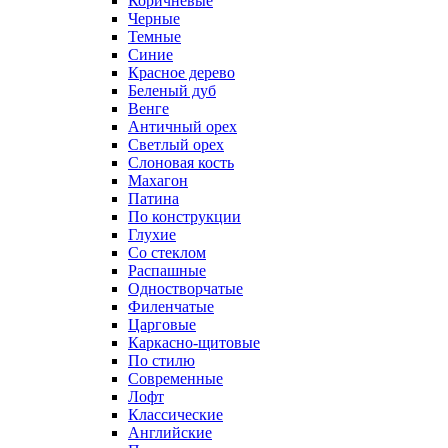
Коричневые
Черные
Темные
Синие
Красное дерево
Беленый дуб
Венге
Античный орех
Светлый орех
Слоновая кость
Махагон
Патина
По конструкции
Глухие
Со стеклом
Распашные
Одностворчатые
Филенчатые
Царговые
Каркасно-щитовые
По стилю
Современные
Лофт
Классические
Английские