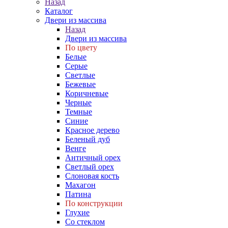
Назад
Каталог
Двери из массива
Назад
Двери из массива
По цвету
Белые
Серые
Светлые
Бежевые
Коричневые
Черные
Темные
Синие
Красное дерево
Беленый дуб
Венге
Античный орех
Светлый орех
Слоновая кость
Махагон
Патина
По конструкции
Глухие
Со стеклом