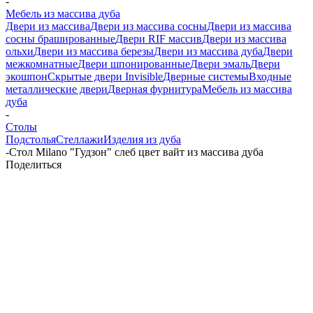
-
Мебель из массива дуба
Двери из массива
Двери из массива сосны
Двери из массива
сосны брашированные
Двери RIF массив
Двери из массива
ольхи
Двери из массива березы
Двери из массива дуба
Двери
межкомнатные
Двери шпонированные
Двери эмаль
Двери
экошпон
Скрытые двери Invisible
Дверные системы
Входные
металлические двери
Дверная фурнитура
Мебель из массива
дуба
-
Столы
Подстолья
Стеллажи
Изделия из дуба
-
Стол Milano "Гудзон" слеб цвет вайт из массива дуба
Поделиться