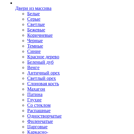
Двери из массива
Белые
Серые
Светлые
Бежевые
Коричневые
Черные
Темные
Синие
Красное дерево
Беленый дуб
Венге
Античный орех
Светлый орех
Слоновая кость
Махагон
Патина
Глухие
Со стеклом
Распашные
Одностворчатые
Филенчатые
Царговые
Каркасно-