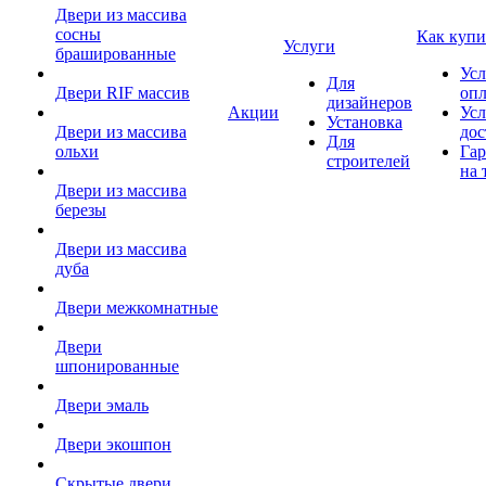
Двери из массива
сосны
Как купи
Услуги
брашированные
Усл
Для
Двери RIF массив
оп
дизайнеров
Акции
Усл
Установка
Двери из массива
дос
Для
ольхи
Гар
строителей
на 
Двери из массива
березы
Двери из массива
дуба
Двери межкомнатные
Двери
шпонированные
Двери эмаль
Двери экошпон
Скрытые двери