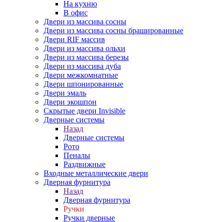
На кухню
В офис
Двери из массива сосны
Двери из массива сосны брашированные
Двери RIF массив
Двери из массива ольхи
Двери из массива березы
Двери из массива дуба
Двери межкомнатные
Двери шпонированные
Двери эмаль
Двери экошпон
Скрытые двери Invisible
Дверные системы
Назад
Дверные системы
Рото
Пеналы
Раздвижные
Входные металлические двери
Дверная фурнитура
Назад
Дверная фурнитура
Ручки
Ручки дверные