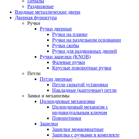
Пеналы
Раздвижные
Входные металлические двери
Дверная фурнитура
Ручки
Ручки дверные
Ручки на планке
Ручки на раздельном основании
Ручки скобы
Ручки для раздвижных дверей
Ручки защелки (KNOB)
Фалевые ручки
Круглые поворотные ручки
Петли
Петли дверные
Петли скрытой установки
Накладные (карточные) петли
Замки и механизмы
Цилиндровые механизмы
Цилиндровый механизм с
индивидуальным ключом
Поворотники
Защелки
Защелки межкомнатные
Защелка с ручками в комплекте