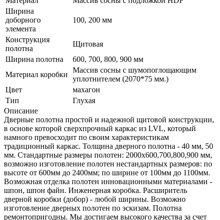
Материал
Массив сосны с подложкой HDF
Ширина
доборного
100, 200 мм
элемента
Конструкция
Щитовая
полотна
Ширина полотна
600, 700, 800, 900 мм
Массив сосны с шумопоглощающим
Материал коробки
уплотнителем (2070*75 мм.)
Цвет
махагон
Тип
Глухая
Описание
Дверные полотна простой и надежной щитовой конструкции,
в основе которой сверхпрочный каркас из LVL, который
намного превосходит по своим характеристикам
традиционный каркас. Толщина дверного полотна - 40 мм, 50
мм. Стандартные размеры полотен: 2000x600,700,800,900 мм,
возможно изготовление полотен нестандартных размеров: по
высоте от 600мм до 2400мм; по ширине от 100мм до 1100мм.
Возможная отделка полотен инновационными материалами -
шпон, шпон файн. Инженерная коробка. Расширитель
дверной коробки (добор) - любой ширины. Возможно
изготовление дверных полотен по эскизам. Полотна
ремонтопригодны. Мы достигаем высокого качества за счет