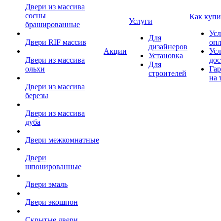
Двери из массива
сосны
Как купи
Услуги
брашированные
Усл
Для
Двери RIF массив
оп
дизайнеров
Акции
Усл
Установка
Двери из массива
дос
Для
ольхи
Гар
строителей
на 
Двери из массива
березы
Двери из массива
дуба
Двери межкомнатные
Двери
шпонированные
Двери эмаль
Двери экошпон
Скрытые двери