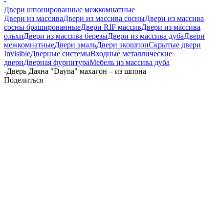
-
Двери шпонированные межкомнатные
Двери из массива
Двери из массива сосны
Двери из массива
сосны брашированные
Двери RIF массив
Двери из массива
ольхи
Двери из массива березы
Двери из массива дуба
Двери
межкомнатные
Двери эмаль
Двери экошпон
Скрытые двери
Invisible
Дверные системы
Входные металлические
двери
Дверная фурнитура
Мебель из массива дуба
-
Дверь Даяна "Dayna" махагон – из шпона
Поделиться