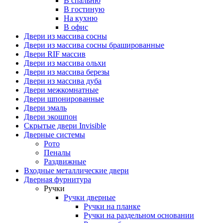
В спальню
В гостиную
На кухню
В офис
Двери из массива сосны
Двери из массива сосны брашированные
Двери RIF массив
Двери из массива ольхи
Двери из массива березы
Двери из массива дуба
Двери межкомнатные
Двери шпонированные
Двери эмаль
Двери экошпон
Скрытые двери Invisible
Дверные системы
Рото
Пеналы
Раздвижные
Входные металлические двери
Дверная фурнитура
Ручки
Ручки дверные
Ручки на планке
Ручки на раздельном основании