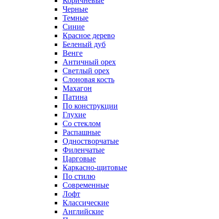
Коричневые
Черные
Темные
Синие
Красное дерево
Беленый дуб
Венге
Античный орех
Светлый орех
Слоновая кость
Махагон
Патина
По конструкции
Глухие
Со стеклом
Распашные
Одностворчатые
Филенчатые
Царговые
Каркасно-щитовые
По стилю
Современные
Лофт
Классические
Английские