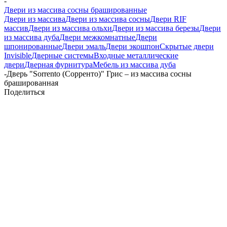
-
Двери из массива сосны брашированные
Двери из массива
Двери из массива сосны
Двери RIF
массив
Двери из массива ольхи
Двери из массива березы
Двери
из массива дуба
Двери межкомнатные
Двери
шпонированные
Двери эмаль
Двери экошпон
Скрытые двери
Invisible
Дверные системы
Входные металлические
двери
Дверная фурнитура
Мебель из массива дуба
-
Дверь "Sorrento (Сорренто)" Грис – из массива сосны
брашированная
Поделиться