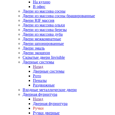
На кухню
В офис
Двери из массива сосны
Двери из массива сосны брашированные
Двери RIF массив
Двери из массива ольхи
Двери из массива березы
Двери из массива дуба
Двери межкомнатные
Двери шпонированные
Двери эмаль
Двери экошпон
Скрытые двери Invisible
Дверные системы
Назад
Дверные системы
Рото
Пеналы
Раздвижные
Входные металлические двери
Дверная фурнитура
Назад
Дверная фурнитура
Ручки
Ручки дверные