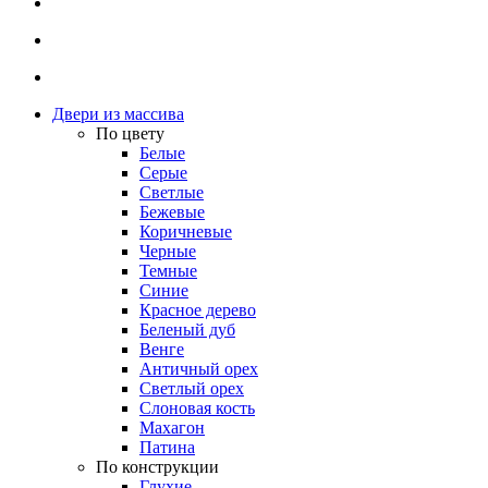
Двери из массива
По цвету
Белые
Серые
Светлые
Бежевые
Коричневые
Черные
Темные
Синие
Красное дерево
Беленый дуб
Венге
Античный орех
Светлый орех
Слоновая кость
Махагон
Патина
По конструкции
Глухие