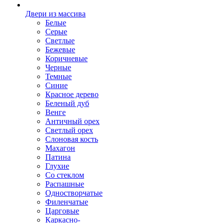
Двери из массива
Белые
Серые
Светлые
Бежевые
Коричневые
Черные
Темные
Синие
Красное дерево
Беленый дуб
Венге
Античный орех
Светлый орех
Слоновая кость
Махагон
Патина
Глухие
Со стеклом
Распашные
Одностворчатые
Филенчатые
Царговые
Каркасно-