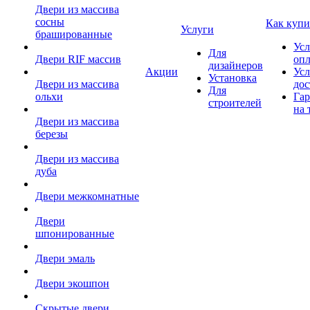
Двери из массива
сосны
Как купи
Услуги
брашированные
Усл
Для
Двери RIF массив
оп
дизайнеров
Акции
Усл
Установка
Двери из массива
дос
Для
ольхи
Гар
строителей
на 
Двери из массива
березы
Двери из массива
дуба
Двери межкомнатные
Двери
шпонированные
Двери эмаль
Двери экошпон
Скрытые двери