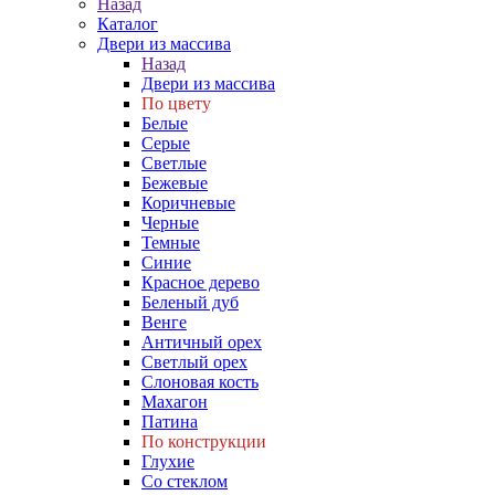
Назад
Каталог
Двери из массива
Назад
Двери из массива
По цвету
Белые
Серые
Светлые
Бежевые
Коричневые
Черные
Темные
Синие
Красное дерево
Беленый дуб
Венге
Античный орех
Светлый орех
Слоновая кость
Махагон
Патина
По конструкции
Глухие
Со стеклом