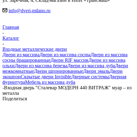
ул. Заречная, 4, Склад-магазин в НИИ «Трансмаш»
info@dveri-milano.ru
Главная
-
Каталог
-
Входные металлические двери
Двери из массива
Двери из массива сосны
Двери из массива
сосны брашированные
Двери RIF массив
Двери из массива
ольхи
Двери из массива березы
Двери из массива дуба
Двери
межкомнатные
Двери шпонированные
Двери эмаль
Двери
экошпон
Скрытые двери Invisible
Дверные системы
Дверная
фурнитура
Мебель из массива дуба
-
Входная дверь "Сталевар МОДЕРН 440 ВИТРАЖ" муар – из
металла
Поделиться