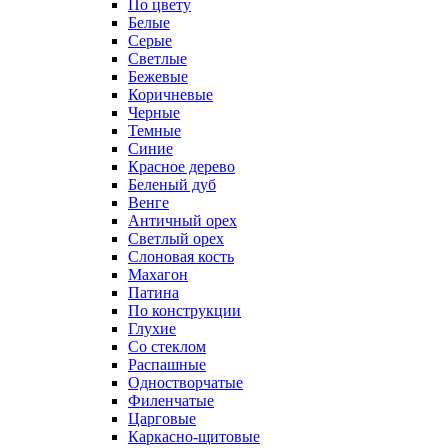
По цвету
Белые
Серые
Светлые
Бежевые
Коричневые
Черные
Темные
Синие
Красное дерево
Беленый дуб
Венге
Античный орех
Светлый орех
Слоновая кость
Махагон
Патина
По конструкции
Глухие
Со стеклом
Распашные
Одностворчатые
Филенчатые
Царговые
Каркасно-щитовые