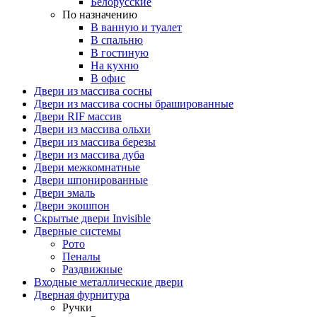
Белорусские
По назначению
В ванную и туалет
В спальню
В гостиную
На кухню
В офис
Двери из массива сосны
Двери из массива сосны брашированные
Двери RIF массив
Двери из массива ольхи
Двери из массива березы
Двери из массива дуба
Двери межкомнатные
Двери шпонированные
Двери эмаль
Двери экошпон
Скрытые двери Invisible
Дверные системы
Рото
Пеналы
Раздвижные
Входные металлические двери
Дверная фурнитура
Ручки