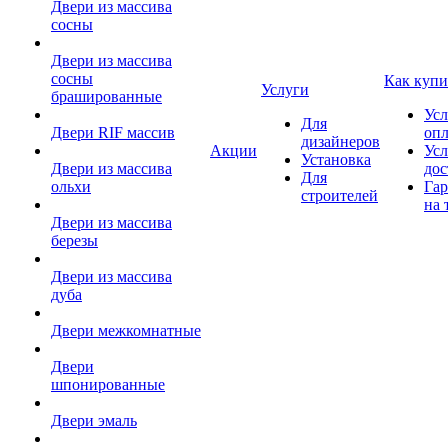
Двери из массива
сосны
Двери из массива
сосны
Как купи
Услуги
брашированные
Усл
Для
Двери RIF массив
оп
дизайнеров
Акции
Усл
Установка
Двери из массива
дос
Для
ольхи
Гар
строителей
на 
Двери из массива
березы
Двери из массива
дуба
Двери межкомнатные
Двери
шпонированные
Двери эмаль