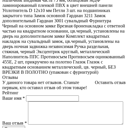
Наличник Видимая часть 75 мм, облицован МДФ
ламинированный пленкой ПВХ в цвет внешней панели
Уплотнитель D 12х10 мм Петли 3 шт. на подшипниках
закрытого типа Замок основной Гардиан 3211 Замок
дополнительный Гардиан 3001 сувальдный Фурнитура
Черный на основном замке Врезная броненакладка с ответной
частью на квадратном основании, цв.черный, установлены на
дверь на дополнительном замке Комплект квадратных
накладок на сувальдный замок, цв.черный, установлены на
дверь ночная задвижка независимая Ручка раздельная,
стяжная, черный Эксцентрик круглый, металлический
Наполнитель ППС Противосъем Противосъем оцинкованный
455Е, 2 шт, прикручено на полотно Глазок Глазок с
квадратным основанием металлический, цв. черный, БЕЗ
ВРЕЗКИ В ПОЛОТНО (упакован с фурнитурой)
Отзывы
У данного товара нет отзывов. Станьте
Оставить отзыв
первым, кто оставил отзыв об этом товаре!
Рейтинг
Ваше имя
*
Ваш отзыв
*