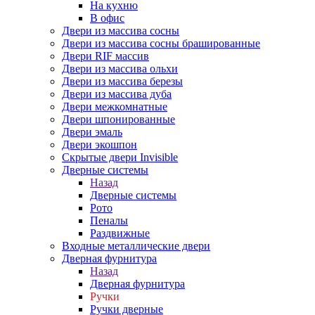
На кухню
В офис
Двери из массива сосны
Двери из массива сосны брашированные
Двери RIF массив
Двери из массива ольхи
Двери из массива березы
Двери из массива дуба
Двери межкомнатные
Двери шпонированные
Двери эмаль
Двери экошпон
Скрытые двери Invisible
Дверные системы
Назад
Дверные системы
Рото
Пеналы
Раздвижные
Входные металлические двери
Дверная фурнитура
Назад
Дверная фурнитура
Ручки
Ручки дверные