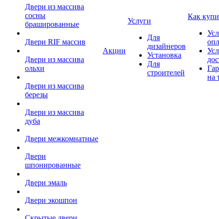
Двери из массива
сосны
Как купи
Услуги
брашированные
Усл
Для
Двери RIF массив
оп
дизайнеров
Акции
Усл
Установка
Двери из массива
дос
Для
ольхи
Гар
строителей
на 
Двери из массива
березы
Двери из массива
дуба
Двери межкомнатные
Двери
шпонированные
Двери эмаль
Двери экошпон
Скрытые двери