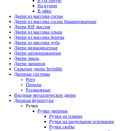
В гостиную
На кухню
В офис
Двери из массива сосны
Двери из массива сосны брашированные
Двери RIF массив
Двери из массива ольхи
Двери из массива березы
Двери из массива дуба
Двери межкомнатные
Двери шпонированные
Двери эмаль
Двери экошпон
Скрытые двери Invisible
Дверные системы
Рото
Пеналы
Раздвижные
Входные металлические двери
Дверная фурнитура
Ручки
Ручки дверные
Ручки на планке
Ручки на раздельном основании
Ручки скобы