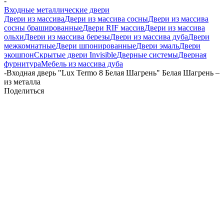
-
Входные металлические двери
Двери из массива
Двери из массива сосны
Двери из массива
сосны брашированные
Двери RIF массив
Двери из массива
ольхи
Двери из массива березы
Двери из массива дуба
Двери
межкомнатные
Двери шпонированные
Двери эмаль
Двери
экошпон
Скрытые двери Invisible
Дверные системы
Дверная
фурнитура
Мебель из массива дуба
-
Входная дверь "Lux Termo 8 Белая Шагрень" Белая Шагрень –
из металла
Поделиться