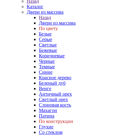
Назад
Каталог
Двери из массива
Назад
Двери из массива
По цвету
Белые
Серые
Светлые
Бежевые
Коричневые
Черные
Темные
Синие
Красное дерево
Беленый дуб
Венге
Античный орех
Светлый орех
Слоновая кость
Махагон
Патина
По конструкции
Глухие
Со стеклом