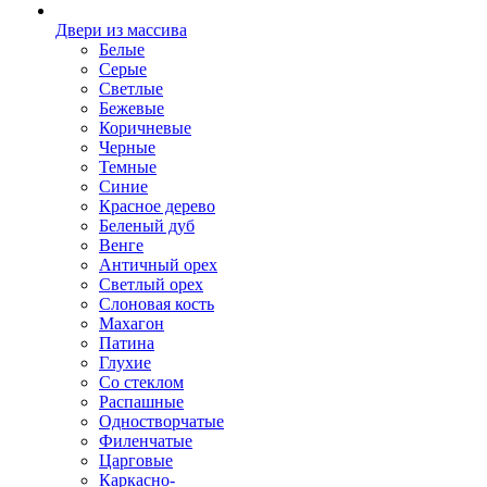
Двери из массива
Белые
Серые
Светлые
Бежевые
Коричневые
Черные
Темные
Синие
Красное дерево
Беленый дуб
Венге
Античный орех
Светлый орех
Слоновая кость
Махагон
Патина
Глухие
Со стеклом
Распашные
Одностворчатые
Филенчатые
Царговые
Каркасно-