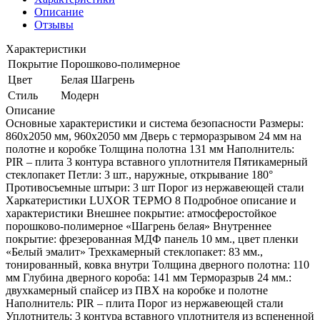
Описание
Отзывы
Характеристики
Покрытие
Порошково-полимерное
Цвет
Белая Шагрень
Стиль
Модерн
Описание
Основные характеристики и система безопасности Размеры:
860х2050 мм, 960х2050 мм Дверь с терморазрывом 24 мм на
полотне и коробке Толщина полотна 131 мм Наполнитель:
PIR – плита 3 контура вставного уплотнителя Пятикамерный
стеклопакет Петли: 3 шт., наружные, открывание 180°
Противосъемные штыри: 3 шт Порог из нержавеющей стали
Харкатеристики LUXOR ТЕРМО 8 Подробное описание и
характеристики Внешнее покрытие: атмосферостойкое
порошково-полимерное «Шагрень белая» Внутреннее
покрытие: фрезерованная МДФ панель 10 мм., цвет пленки
«Белый эмалит» Трехкамерный стеклопакет: 83 мм.,
тонированный, ковка внутри Толщина дверного полотна: 110
мм Глубина дверного короба: 141 мм Терморазрыв 24 мм.:
двухкамерный спайсер из ПВХ на коробке и полотне
Наполнитель: PIR – плита Порог из нержавеющей стали
Уплотнитель: 3 контура вставного уплотнителя из вспененной