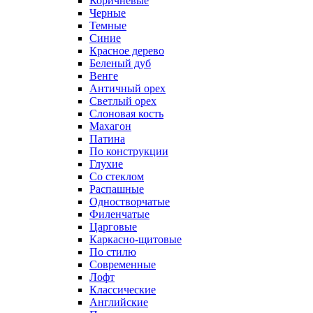
Коричневые
Черные
Темные
Синие
Красное дерево
Беленый дуб
Венге
Античный орех
Светлый орех
Слоновая кость
Махагон
Патина
По конструкции
Глухие
Со стеклом
Распашные
Одностворчатые
Филенчатые
Царговые
Каркасно-щитовые
По стилю
Современные
Лофт
Классические
Английские