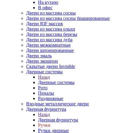
На кухню
В офис
Двери из массива сосны
Двери из массива сосны брашированные
Двери RIF массив
Двери из массива ольхи
Двери из массива березы
Двери из массива дуба
Двери межкомнатные
Двери шпонированные
Двери эмаль
Двери экошпон
Скрытые двери Invisible
Дверные системы
Назад
Дверные системы
Рото
Пеналы
Раздвижные
Входные металлические двери
Дверная фурнитура
Назад
Дверная фурнитура
Ручки
Ручки дверные