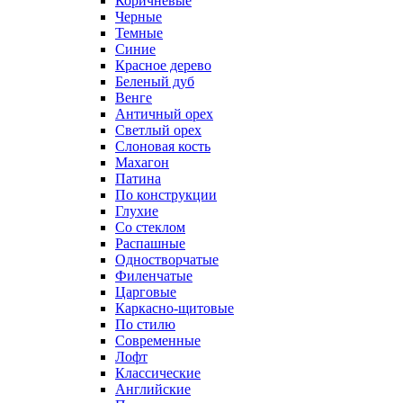
Коричневые
Черные
Темные
Синие
Красное дерево
Беленый дуб
Венге
Античный орех
Светлый орех
Слоновая кость
Махагон
Патина
По конструкции
Глухие
Со стеклом
Распашные
Одностворчатые
Филенчатые
Царговые
Каркасно-щитовые
По стилю
Современные
Лофт
Классические
Английские