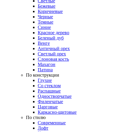
Светлые
Бежевые
Коричневые
Черные
Темные
Синие
Красное дерево
Беленый дуб
Венге
Античный орех
Светлый орех
Слоновая кость
Махагон
Патина
По конструкции
Глухие
Со стеклом
Распашные
Одностворчатые
Филенчатые
Царговые
Каркасно-щитовые
По стилю
Современные
Лофт