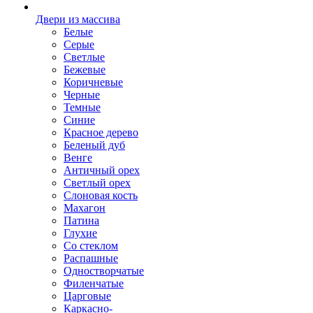
Двери из массива
Белые
Серые
Светлые
Бежевые
Коричневые
Черные
Темные
Синие
Красное дерево
Беленый дуб
Венге
Античный орех
Светлый орех
Слоновая кость
Махагон
Патина
Глухие
Со стеклом
Распашные
Одностворчатые
Филенчатые
Царговые
Каркасно-