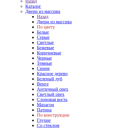
Назад
Каталог
Двери из массива
Назад
Двери из массива
По цвету
Белые
Серые
Светлые
Бежевые
Коричневые
Черные
Темные
Синие
Красное дерево
Беленый дуб
Венге
Античный орех
Светлый орех
Слоновая кость
Махагон
Патина
По конструкции
Глухие
Со стеклом