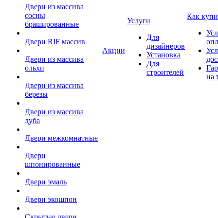
Двери из массива
сосны
Как купи
Услуги
брашированные
Усл
Для
Двери RIF массив
оп
дизайнеров
Акции
Усл
Установка
Двери из массива
дос
Для
ольхи
Гар
строителей
на 
Двери из массива
березы
Двери из массива
дуба
Двери межкомнатные
Двери
шпонированные
Двери эмаль
Двери экошпон
Скрытые двери