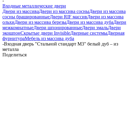
-
Входные металлические двери
Двери из массива
Двери из массива сосны
Двери из массива
сосны брашированные
Двери RIF массив
Двери из массива
ольхи
Двери из массива березы
Двери из массива дуба
Двери
межкомнатные
Двери шпонированные
Двери эмаль
Двери
экошпон
Скрытые двери Invisible
Дверные системы
Дверная
фурнитура
Мебель из массива дуба
-
Входная дверь "Стальной стандарт М3" белый дуб – из
металла
Поделиться