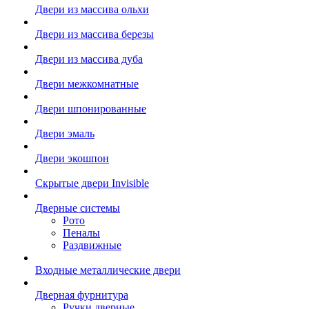
Двери из массива ольхи
Двери из массива березы
Двери из массива дуба
Двери межкомнатные
Двери шпонированные
Двери эмаль
Двери экошпон
Скрытые двери Invisible
Дверные системы
Рото
Пеналы
Раздвижные
Входные металлические двери
Дверная фурнитура
Ручки дверные