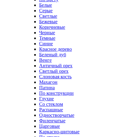
Белые
Серые
Светлые
Бежевые
Коричневые
Черные
Темные
Синие
Красное дерево
Беленый дуб
Венге
Античный орех
Светлый орех
Слоновая кость
Махагон
Патина
По конструкции
Глухие
Со стеклом
Распашные
Одностворчатые
Филенчатые
Царговые
Каркасно-щитовые