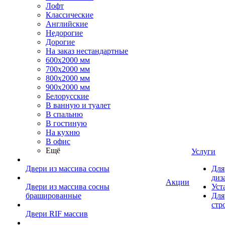
Лофт
Классические
Английские
Недорогие
Дорогие
На заказ нестандартные
600х2000 мм
700х2000 мм
800х2000 мм
900х2000 мм
Белорусские
В ванную и туалет
В спальню
В гостиную
На кухню
В офис
Ещё
Услуги
Двери из массива сосны
Для
диз
Акции
Двери из массива сосны
Уст
брашированные
Для
стр
Двери RIF массив