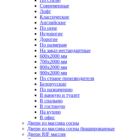
По стилю
Современные
Лофт
Классические
Английские
По цене
Недорогие
Дорогие
По размерам
На заказ нестандартные
600х2000 мм
700х2000 мм
800х2000 мм
900х2000 мм
По стране производителя
Белорусские
По назначению
В ванную и туалет
В спальню
В гостиную
На кухню
В офис
Двери из массива сосны
Двери из массива сосны брашированные
Двери RIF массив