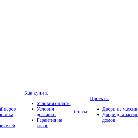
Как купить
Проекты
Условия оплаты
айнеров
Условия
Двери из массив
Статьи
ановка
доставки
Двери для загор
Гарантия на
домов
оителей
товар