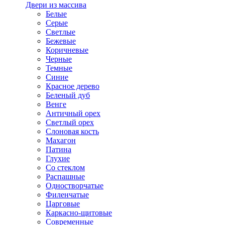
Двери из массива
Белые
Серые
Светлые
Бежевые
Коричневые
Черные
Темные
Синие
Красное дерево
Беленый дуб
Венге
Античный орех
Светлый орех
Слоновая кость
Махагон
Патина
Глухие
Со стеклом
Распашные
Одностворчатые
Филенчатые
Царговые
Каркасно-щитовые
Современные