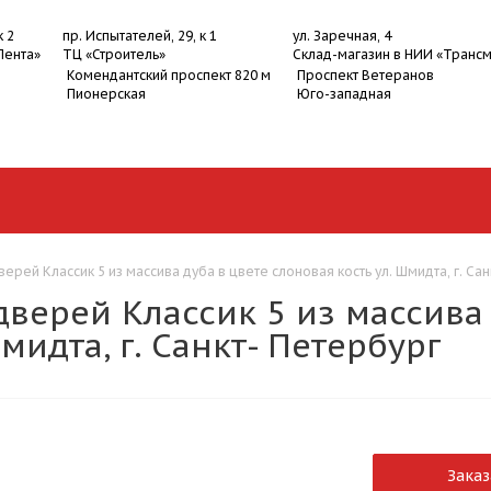
к 2
пр. Испытателей, 29, к 1
ул. Заречная, 4
Лента»
ТЦ «Строитель»
Склад-магазин в НИИ «Транс
Комендантский проспект 820 м
Проспект Ветеранов
Пионерская
Юго-западная
рей Классик 5 из массива дуба в цвете слоновая кость ул. Шмидта, г. Сан
верей Классик 5 из массива 
мидта, г. Санкт- Петербург
Заказ