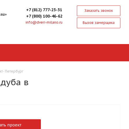
+7 (812) 777-23-31
Заказать звонок
маш»
+7 (800) 100-46-62
info@dveri-milano.ru
Вызов замерщика
кт- Петербург
дуба в
ать проект